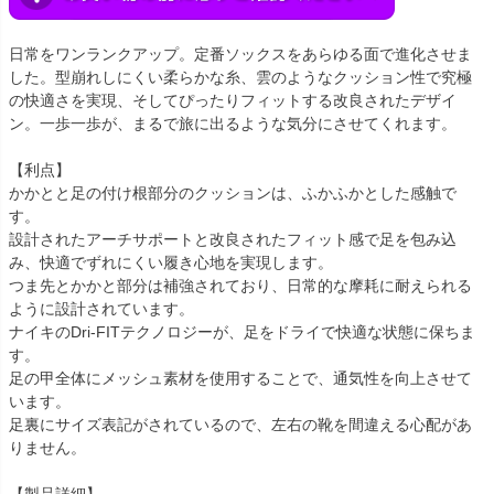
日常をワンランクアップ。定番ソックスをあらゆる面で進化させま
した。型崩れしにくい柔らかな糸、雲のようなクッション性で究極
の快適さを実現、そしてぴったりフィットする改良されたデザイ
ン。一歩一歩が、まるで旅に出るような気分にさせてくれます。
【利点】
かかとと足の付け根部分のクッションは、ふかふかとした感触で
す。
設計されたアーチサポートと改良されたフィット感で足を包み込
み、快適でずれにくい履き心地を実現します。
つま先とかかと部分は補強されており、日常的な摩耗に耐えられる
ように設計されています。
ナイキのDri-FITテクノロジーが、足をドライで快適な状態に保ちま
す。
足の甲全体にメッシュ素材を使用することで、通気性を向上させて
います。
足裏にサイズ表記がされているので、左右の靴を間違える心配があ
りません。