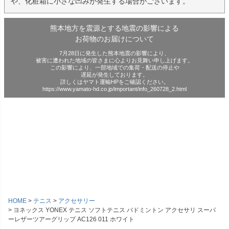
や、化粧箱に小さな凹みが発生する場合がございます。
熊本地方を震源とする地震の影響による
お荷物のお届けについて
7月28日に発生した熊本地震の影響により、
被害に遭われた地域の皆さまに心よりお見舞い申し上げます。
この影響により、一部地域での集荷・配送の停止や
遅延が発生しております。
詳しくはヤマト運輸HPをご確認ください。
https://www.yamato-hd.co.jp/important/info_260728_2.html
HOME
テニス
アクセサリー
ヨネックス YONEX テニス ソフトテニス バドミントン アクセサリ スーパ
ーレザーツアーグリップ AC126 011 ホワイト