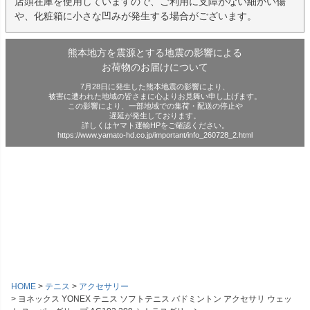
店頭在庫を使用していますので、ご利用に支障がない細かい傷
や、化粧箱に小さな凹みが発生する場合がございます。
熊本地方を震源とする地震の影響による
お荷物のお届けについて
7月28日に発生した熊本地震の影響により、
被害に遭われた地域の皆さまに心よりお見舞い申し上げます。
この影響により、一部地域での集荷・配送の停止や
遅延が発生しております。
詳しくはヤマト運輸HPをご確認ください。
https://www.yamato-hd.co.jp/important/info_260728_2.html
HOME
テニス
アクセサリー
ヨネックス YONEX テニス ソフトテニス バドミントン アクセサリ ウェッ