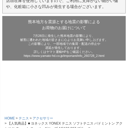
店頭在庫を使用していますので、ご利用に支障がない細かい傷
や、化粧箱に小さな凹みが発生する場合がございます。
熊本地方を震源とする地震の影響による
お荷物のお届けについて
7月28日に発生した熊本地震の影響により、
被害に遭われた地域の皆さまに心よりお見舞い申し上げます。
この影響により、一部地域での集荷・配送の停止や
遅延が発生しております。
詳しくはヤマト運輸HPをご確認ください。
https://www.yamato-hd.co.jp/important/info_260728_2.html
HOME
テニス
アクセサリー
【人気商品】■ ヨネックス YONEX テニス ソフトテニス バドミントン アク