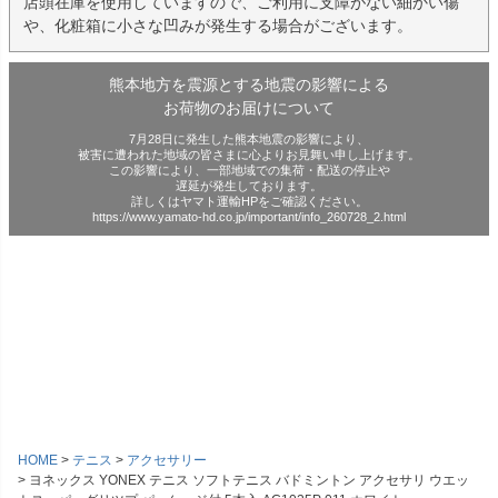
店頭在庫を使用していますので、ご利用に支障がない細かい傷
や、化粧箱に小さな凹みが発生する場合がございます。
熊本地方を震源とする地震の影響による
お荷物のお届けについて
7月28日に発生した熊本地震の影響により、
被害に遭われた地域の皆さまに心よりお見舞い申し上げます。
この影響により、一部地域での集荷・配送の停止や
遅延が発生しております。
詳しくはヤマト運輸HPをご確認ください。
https://www.yamato-hd.co.jp/important/info_260728_2.html
HOME
テニス
アクセサリー
ヨネックス YONEX テニス ソフトテニス バドミントン アクセサリ ウエッ