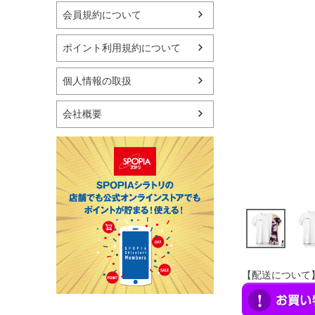
マリン
会員規約について
スケートボード
野球・ソフトボール
ポイント利用規約について
ゴルフ
卓球用品
個人情報の取扱
健康器具・サポーター
スポーツアクセサリー
会社概要
バッグ・サングラス
ハンドボール用品
ラグビー用品
グランドゴルフ
【配送について