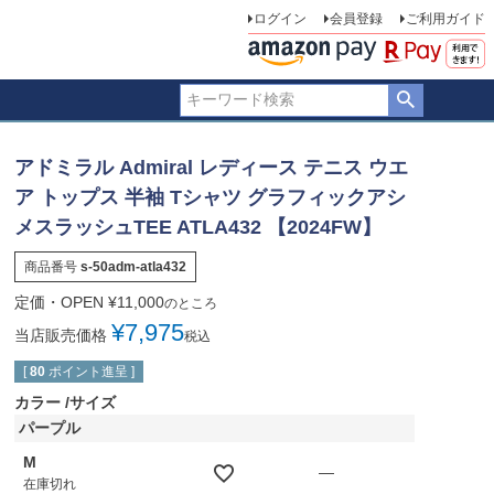
ログイン
会員登録
ご利用ガイド
アドミラル Admiral レディース テニス ウエ
ア トップス 半袖 Tシャツ グラフィックアシ
メスラッシュTEE ATLA432 【2024FW】
商品番号
s-50adm-atla432
定価・OPEN
¥
11,000
のところ
¥
7,975
当店販売価格
税込
[
80
ポイント進呈 ]
カラー
サイズ
パープル
M
—
在庫切れ