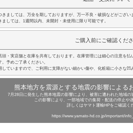
つきましては、万全を期しておりますが、万一不良・破損などがござい
きましては、1週間以内、未開封・未使用に限り可能です。
ご購入前にご確認くだ
店頭・実店舗と在庫を共有しております。在庫管理には細心の注意を払
す。予めご了承ください。
用していますので、ご利用に支障がない細かい傷や、化粧箱に小さな凹
熊本地方を震源とする地震の影響による
7月28日に発生した熊本地震の影響により、被害に遭われた地域
この影響により、一部地域での集荷・配送の停止や
詳しくはヤマト運輸HPをご確認く
https://www.yamato-hd.co.jp/important/inf