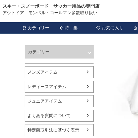
スキー・スノーボード サッカー用品の専門店
アウトドア モンベル・コールマン多数取り扱い
カテゴリー
特 集
お気に入り
カテゴリー
ウィンタースポーツ
サッカー・フットサル
メンズアイテム
アウトドア
トレッキング
レディースアイテム
バスケットボール
シューズ
ジュニアアイテム
ランニング用品
スポーツアパレル
よくある質問について
テニス
バレーボール
特定商取引法に基づく表示
フィットネス用品
スイミング用品