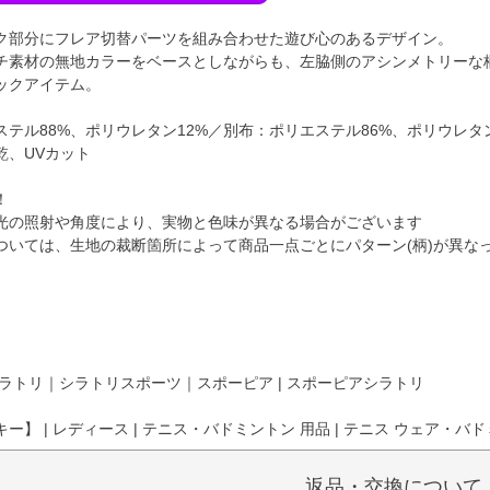
ク部分にフレア切替パーツを組み合わせた遊び心のあるデザイン。
チ素材の無地カラーをベースとしながらも、左脇側のアシンメトリーな
ックアイテム。
テル88%、ポリウレタン12%／別布：ポリエステル86%、ポリウレタン
乾、UVカット
！
光の照射や角度により、実物と色味が異なる場合がございます
ついては、生地の裁断箇所によって商品一点ごとにパターン(柄)が異な
ラトリ｜シラトリスポーツ｜スポーピア | スポーピアシラトリ
】 | レディース | テニス・バドミントン 用品 | テニス ウェア・バドミ
返品・交換について