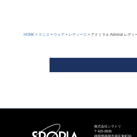
HOME
テニス
ウェア
レディース
アドミラル Admiral レデ
株式会社シラトリ
〒420-0836
静岡県静岡市葵区東町66