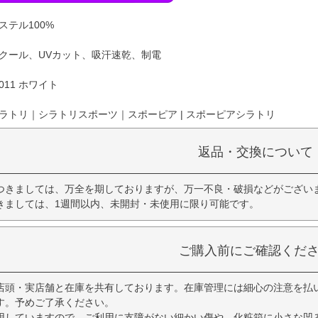
ステル100%
ークール、UVカット、吸汗速乾、制電
011 ホワイト
ラトリ｜シラトリスポーツ｜スポーピア | スポーピアシラトリ
返品・交換について
つきましては、万全を期しておりますが、万一不良・破損などがござい
きましては、1週間以内、未開封・未使用に限り可能です。
ご購入前にご確認くだ
店頭・実店舗と在庫を共有しております。在庫管理には細心の注意を払
す。予めご了承ください。
用していますので、ご利用に支障がない細かい傷や、化粧箱に小さな凹