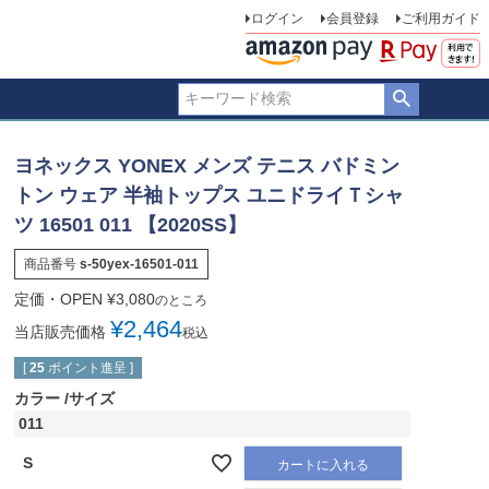
ログイン
会員登録
ご利用ガイド
ヨネックス YONEX メンズ テニス バドミン
トン ウェア 半袖トップス ユニドライＴシャ
ツ 16501 011 【2020SS】
商品番号
s-50yex-16501-011
定価・OPEN
¥
3,080
のところ
¥
2,464
当店販売価格
税込
[
25
ポイント進呈 ]
カラー
サイズ
011
S
カートに入れる