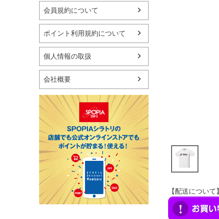
マリン
会員規約について
スケートボード
野球・ソフトボール
ポイント利用規約について
ゴルフ
卓球用品
個人情報の取扱
健康器具・サポーター
スポーツアクセサリー
会社概要
バッグ・サングラス
ハンドボール用品
ラグビー用品
グランドゴルフ
【配送について