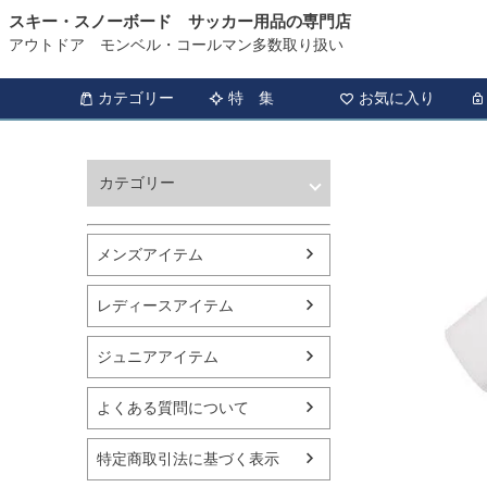
スキー・スノーボード サッカー用品の専門店
アウトドア モンベル・コールマン多数取り扱い
カテゴリー
特 集
お気に入り
カテゴリー
ウィンタースポーツ
サッカー・フットサル
メンズアイテム
アウトドア
トレッキング
レディースアイテム
バスケットボール
シューズ
ジュニアアイテム
ランニング用品
スポーツアパレル
よくある質問について
テニス
バレーボール
特定商取引法に基づく表示
フィットネス用品
スイミング用品