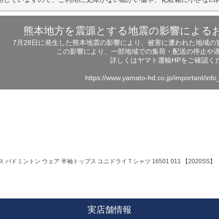
熊本地方を震源とする地震の影響による
7月28日に発生した熊本地震の影響により、被害に遭われた地域
この影響により、一部地域での集荷・配送の停止や
詳しくはヤマト運輸HPをご確認く
https://www.yamato-hd.co.jp/important/inf
ス バドミントン ウェア 半袖トップス ユニドライＴシャツ 16501 011 【2020SS】
実店舗情報