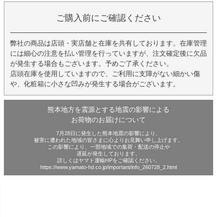
ご購入前にご確認ください
弊社の商品は店頭・実店舗と在庫を共有しております。在庫管理
には細心の注意を払い管理を行っていますが、注文確定後に欠品
が発生する場合もございます。予めご了承ください。
店頭在庫を使用していますので、ご利用に支障がない細かい傷
や、化粧箱に小さな凹みが発生する場合がございます。
熊本地方を震源とする地震の影響による
お荷物のお届けについて
7月28日に発生した熊本地震の影響により、
被害に遭われた地域の皆さまに心よりお見舞い申し上げます。
この影響により、一部地域での集荷・配送の停止や
遅延が発生しております。
詳しくはヤマト運輸HPをご確認ください。
https://www.yamato-hd.co.jp/important/info_260728_2.html