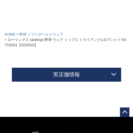
HOME
野球 ソフトボール
ウェア
ローリングス rawlings 野球 ウェア トップス トライアングルG Tシャツ AS
T16S01【2026SS】
実店舗情報
ペー
ジト
ップ