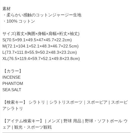
素材
・柔らかい感触のコットンジャージー生地
・100% コットン
サイズ(着丈×胸囲×身幅×肩幅×裄丈×袖丈)
S(70.5×99.1×49.5×47×45.7×22.2cm)
M(72.1×104.1×52.1×48.3×46.7×22.5cm)
L(73.7×111.8×55.9×50.2×48.3×23.2cm)
XL(76.5×119.4×59.7×52.1×49.8×23.8cm)
【カラー】
INCENSE
PHANTOM
SEA SALT
【検索キー】 シラトリ｜シラトリスポーツ｜スポーピア | スポーピ
アシラトリ
【アイテム検索キー】 | メンズ | 野球 用品 | 野球・ソフトボール ウ
ェア | 観光・スポーツ観戦