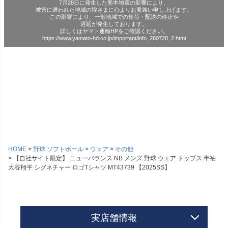
7月28日に発生した熊本地震の影響により、
被害に遭われた地域の皆さまに心よりお見舞い申し上げます。
この影響により、一部地域での集荷・配送の停止や
遅延が発生しております。
詳しくはヤマト運輸HPをご確認ください。
https://www.yamato-hd.co.jp/important/info_260728_2.html
HOME
野球 ソフトボール
ウェア
その他
【自社サイト限定】 ニューバランス NB メンズ 野球 ウエア トップス 半袖
大谷翔平 シグネチャー ロゴTシャツ MT43739 【2025SS】
実店舗情報