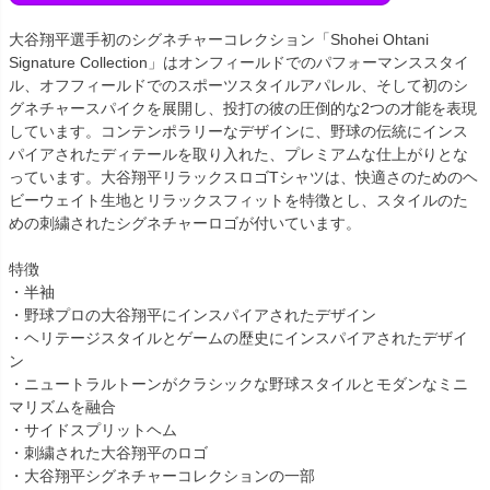
大谷翔平選手初のシグネチャーコレクション「Shohei Ohtani
Signature Collection」はオンフィールドでのパフォーマンススタイ
ル、オフフィールドでのスポーツスタイルアパレル、そして初のシ
グネチャースパイクを展開し、投打の彼の圧倒的な2つの才能を表現
しています。コンテンポラリーなデザインに、野球の伝統にインス
パイアされたディテールを取り入れた、プレミアムな仕上がりとな
っています。大谷翔平リラックスロゴTシャツは、快適さのためのヘ
ビーウェイト生地とリラックスフィットを特徴とし、スタイルのた
めの刺繍されたシグネチャーロゴが付いています。
特徴
・半袖
・野球プロの大谷翔平にインスパイアされたデザイン
・ヘリテージスタイルとゲームの歴史にインスパイアされたデザイ
ン
・ニュートラルトーンがクラシックな野球スタイルとモダンなミニ
マリズムを融合
・サイドスプリットヘム
・刺繍された大谷翔平のロゴ
・大谷翔平シグネチャーコレクションの一部