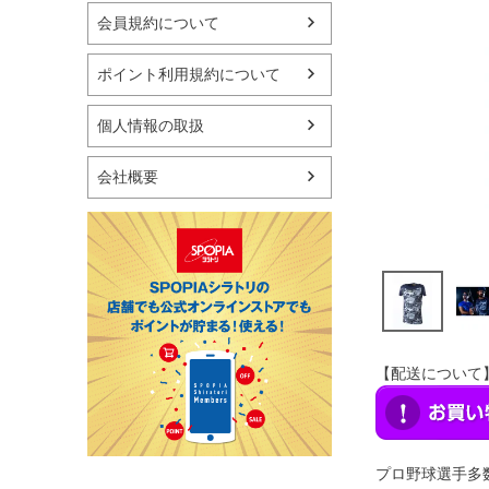
マリン
会員規約について
スケートボード
野球・ソフトボール
ポイント利用規約について
ゴルフ
卓球用品
個人情報の取扱
健康器具・サポーター
スポーツアクセサリー
会社概要
バッグ・サングラス
ハンドボール用品
ラグビー用品
グランドゴルフ
【配送について
プロ野球選手多数