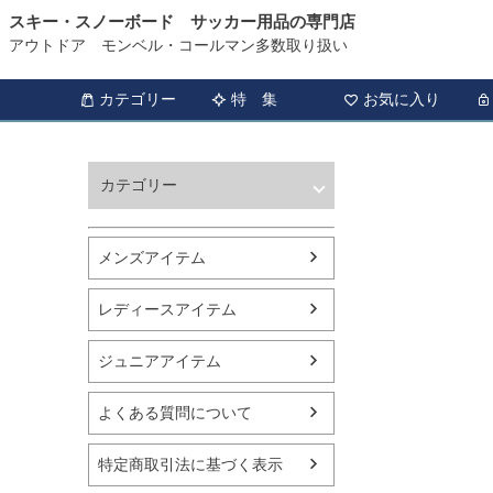
スキー・スノーボード サッカー用品の専門店
アウトドア モンベル・コールマン多数取り扱い
カテゴリー
特 集
お気に入り
カテゴリー
ウィンタースポーツ
サッカー・フットサル
メンズアイテム
アウトドア
トレッキング
レディースアイテム
バスケットボール
シューズ
ジュニアアイテム
ランニング用品
スポーツアパレル
よくある質問について
テニス
バレーボール
特定商取引法に基づく表示
フィットネス用品
スイミング用品