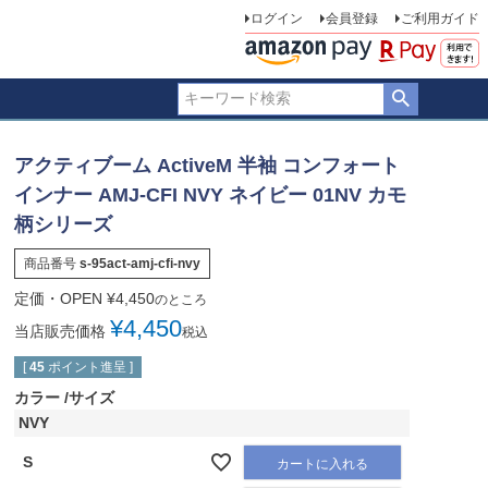
ログイン
会員登録
ご利用ガイド
アクティブーム ActiveM 半袖 コンフォート
インナー AMJ-CFI NVY ネイビー 01NV カモ
柄シリーズ
商品番号
s-95act-amj-cfi-nvy
定価・OPEN
¥
4,450
のところ
¥
4,450
当店販売価格
税込
[
45
ポイント進呈 ]
カラー
サイズ
NVY
S
カートに入れる