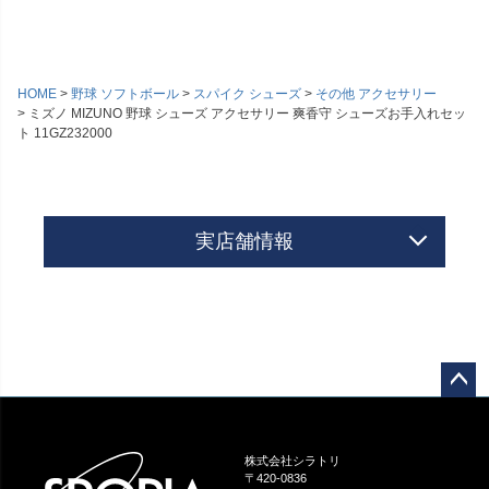
HOME
野球 ソフトボール
スパイク シューズ
その他 アクセサリー
ミズノ MIZUNO 野球 シューズ アクセサリー 爽香守 シューズお手入れセッ
ト 11GZ232000
実店舗情報
ペー
ジト
ップ
株式会社シラトリ
へ
〒420-0836