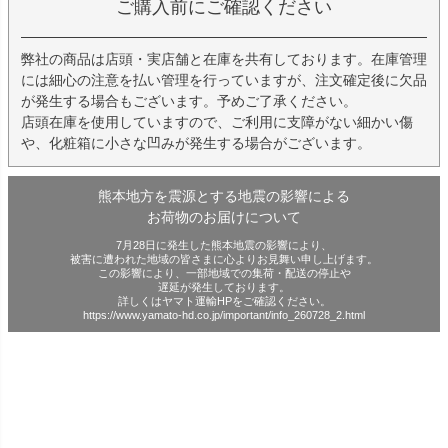
ご購入前にご確認ください
弊社の商品は店頭・実店舗と在庫を共有しております。在庫管理
には細心の注意を払い管理を行っていますが、注文確定後に欠品
が発生する場合もございます。予めご了承ください。
店頭在庫を使用していますので、ご利用に支障がない細かい傷
や、化粧箱に小さな凹みが発生する場合がございます。
熊本地方を震源とする地震の影響による
お荷物のお届けについて
7月28日に発生した熊本地震の影響により、
被害に遭われた地域の皆さまに心よりお見舞い申し上げます。
この影響により、一部地域での集荷・配送の停止や
遅延が発生しております。
詳しくはヤマト運輸HPをご確認ください。
https://www.yamato-hd.co.jp/important/info_260728_2.html