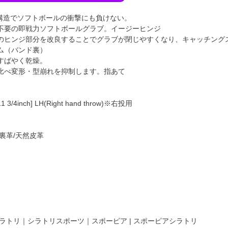
atch構造でソフトボールの衝撃にも負けない。
不要の即戦力ソフトボールグラブ。イージーヒンジ
のヒンジ部分を改良することでグラブが閉じやすくなり、キャッチング
ム（バンド裏）
すばやく乾燥。
比べ変形・型崩れを抑制します。指あて
1 3/4inch] LH(Right hand throw)※右投用
裏革/天然皮革
ラトリ｜シラトリスポーツ｜スポーピア | スポーピアシラトリ