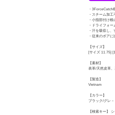
・3ForceC
・スチーム加工
・小指部付け根
・ドライフォー
・汗を吸収し、
・従来のボアに
【サイズ】
[サイズ 11.75] [1
【素材】
表革/天然皮革、
【製造】
Vietnam
【カラー】
ブラック/グレ－
【検索キー】 シ