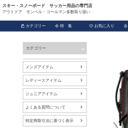
スキー・スノーボード サッカー用品の専門店
アウトドア モンベル・コールマン多数取り扱い
カテゴリー
特 集
お気に入り
カテゴリー
ウィンタースポーツ
サッカー・フットサル
メンズアイテム
アウトドア
トレッキング
レディースアイテム
バスケットボール
シューズ
ジュニアアイテム
ランニング用品
スポーツアパレル
よくある質問について
テニス
バレーボール
特定商取引法に基づく表示
フィットネス用品
スイミング用品