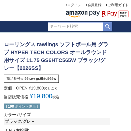
ログイン
会員登録
ご利用ガイド
ローリングス rawlings ソフトボール用 グラ
ブ HYPER TECH COLORS オールラウンド
用サイズ 11.75 GS6HTC565W ブラック/グ
レー【2026SS】
商品番号
s-95raw-gs6htc565w
定価・OPEN
¥
19,800
のところ
¥
19,800
当店販売価格
税込
[
198
ポイント進呈 ]
カラー
サイズ
ブラック/グレ－
LH（右投用)