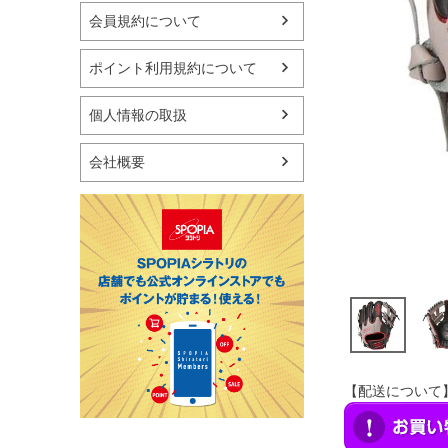
マリン
会員規約について
スケートボード
野球・ソフトボール
ポイント利用規約について
ゴルフ
卓球用品
個人情報の取扱
健康器具・サポーター
スポーツアクセサリー
会社概要
バッグ・サングラス
ハンドボール用品
ラグビー用品
グランドゴルフ
【配送について