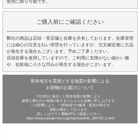
使用に限り可能です。
ご購入前にご確認ください
弊社の商品は店頭・実店舗と在庫を共有しております。在庫管理
には細心の注意を払い管理を行っていますが、注文確定後に欠品
が発生する場合もございます。予めご了承ください。
店頭在庫を使用していますので、ご利用に支障がない細かい傷
や、化粧箱に小さな凹みが発生する場合がございます。
熊本地方を震源とする地震の影響による
お荷物のお届けについて
7月28日に発生した熊本地震の影響により、
被害に遭われた地域の皆さまに心よりお見舞い申し上げます。
この影響により、一部地域での集荷・配送の停止や
遅延が発生しております。
詳しくはヤマト運輸HPをご確認ください。
https://www.yamato-hd.co.jp/important/info_260728_2.html