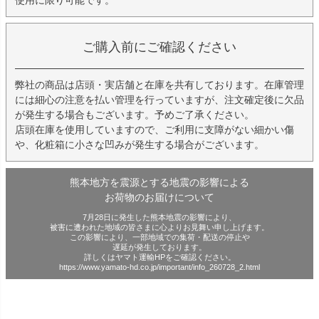
使用に限り可能です。
ご購入前にご確認ください
弊社の商品は店頭・実店舗と在庫を共有しております。在庫管理
には細心の注意を払い管理を行っていますが、注文確定後に欠品
が発生する場合もございます。予めご了承ください。
店頭在庫を使用していますので、ご利用に支障がない細かい傷
や、化粧箱に小さな凹みが発生する場合がございます。
熊本地方を震源とする地震の影響による
お荷物のお届けについて
7月28日に発生した熊本地震の影響により、
被害に遭われた地域の皆さまに心よりお見舞い申し上げます。
この影響により、一部地域での集荷・配送の停止や
遅延が発生しております。
詳しくはヤマト運輸HPをご確認ください。
https://www.yamato-hd.co.jp/important/info_260728_2.html