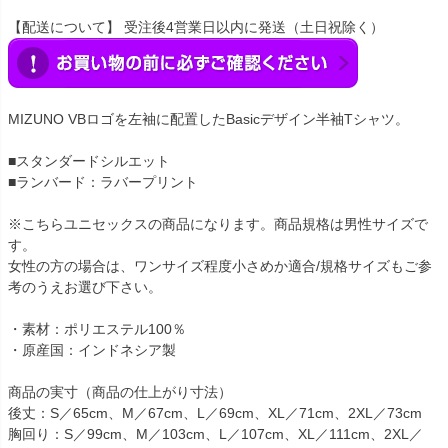
【配送について】 受注後4営業日以内に発送（土日祝除く）
MIZUNO VBロゴを左袖に配置したBasicデザイン半袖Tシャツ。
■スタンダードシルエット
■ランバード：ラバープリント
※こちらユニセックスの商品になります。商品規格は男性サイズで
す。
女性の方の場合は、ワンサイズ程度小さめか適合/規格サイズもご参
考のうえお選び下さい。
・素材：ポリエステル100％
・原産国：インドネシア製
商品の実寸（商品の仕上がり寸法）
後丈：S／65cm、M／67cm、L／69cm、XL／71cm、2XL／73cm
胸回り：S／99cm、M／103cm、L／107cm、XL／111cm、2XL／