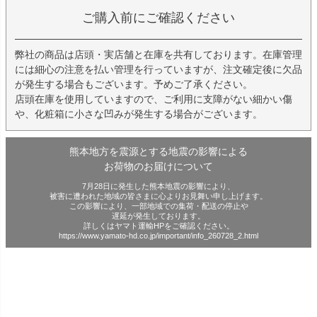
ご購入前にご確認ください
弊社の商品は店頭・実店舗と在庫を共有しております。在庫管理
には細心の注意を払い管理を行っていますが、注文確定後に欠品
が発生する場合もございます。予めご了承ください。
店頭在庫を使用していますので、ご利用に支障がない細かい傷
や、化粧箱に小さな凹みが発生する場合がございます。
熊本地方を震源とする地震の影響による
お荷物のお届けについて
7月28日に発生した熊本地震の影響により、
被害に遭われた地域の皆さまに心よりお見舞い申し上げます。
この影響により、一部地域での集荷・配送の停止や
遅延が発生しております。
詳しくはヤマト運輸HPをご確認ください。
https://www.yamato-hd.co.jp/important/info_260728_2.html