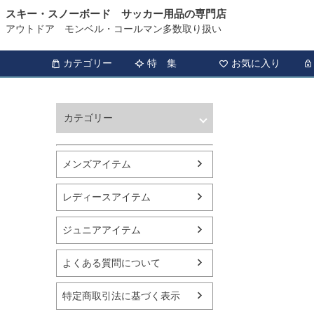
スキー・スノーボード サッカー用品の専門店
アウトドア モンベル・コールマン多数取り扱い
カテゴリー
特 集
お気に入り
カテゴリー
ウィンタースポーツ
サッカー・フットサル
メンズアイテム
アウトドア
トレッキング
レディースアイテム
バスケットボール
シューズ
ジュニアアイテム
ランニング用品
スポーツアパレル
よくある質問について
テニス
バレーボール
特定商取引法に基づく表示
フィットネス用品
スイミング用品