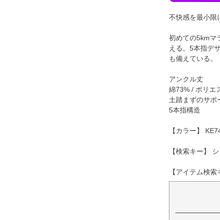
不快感を最小限
初めての5km
える。5本指デ
も備えている。
アンクル丈
綿73% / ポリ
土踏まずのサポ
5本指構造
【カラー】 KE
【検索キー】 シ
【アイテム検索キー