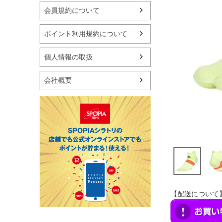
マリン
会員規約について
スケートボード
野球・ソフトボール
ポイント利用規約について
ゴルフ
卓球用品
個人情報の取扱
健康器具・サポーター
スポーツアクセサリー
会社概要
バッグ・サングラス
ハンドボール用品
ラグビー用品
グランドゴルフ
【配送について