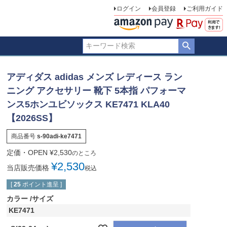
ログイン
会員登録
ご利用ガイド
アディダス adidas メンズ レディース ラン
ニング アクセサリー 靴下 5本指 パフォーマ
ンス5ホンユビソックス KE7471 KLA40
【2026SS】
商品番号
s-90adi-ke7471
定価・OPEN
¥
2,530
のところ
¥
2,530
当店販売価格
税込
[
25
ポイント進呈 ]
カラー
サイズ
KE7471