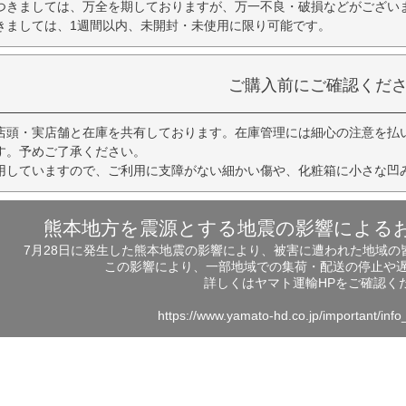
つきましては、万全を期しておりますが、万一不良・破損などがござい
きましては、1週間以内、未開封・未使用に限り可能です。
ご購入前にご確認くだ
店頭・実店舗と在庫を共有しております。在庫管理には細心の注意を払
す。予めご了承ください。
用していますので、ご利用に支障がない細かい傷や、化粧箱に小さな凹
熊本地方を震源とする地震の影響による
7月28日に発生した熊本地震の影響により、被害に遭われた地域
この影響により、一部地域での集荷・配送の停止や
詳しくはヤマト運輸HPをご確認く
https://www.yamato-hd.co.jp/important/inf