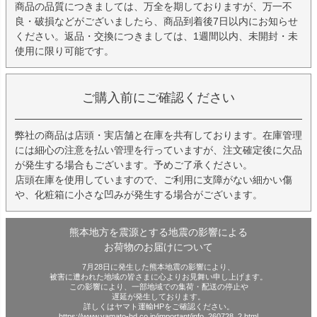
商品の品質につきましては、万全を期しておりますが、万一不
良・破損などがございましたら、商品到着後7日以内にお知らせ
ください。返品・交換につきましては、1週間以内、未開封・未
使用に限り可能です。
ご購入前にご確認ください
弊社の商品は店頭・実店舗と在庫を共有しております。在庫管理
には細心の注意を払い管理を行っていますが、注文確定後に欠品
が発生する場合もございます。予めご了承ください。
店頭在庫を使用していますので、ご利用に支障がない細かい傷
や、化粧箱に小さな凹みが発生する場合がございます。
熊本地方を震源とする地震の影響による
お荷物のお届けについて
7月28日に発生した熊本地震の影響により、
被害に遭われた地域の皆さまに心よりお見舞い申し上げます。
この影響により、一部地域での集荷・配送の停止や
遅延が発生しております。
詳しくはヤマト運輸HPをご確認ください。
https://www.yamato-hd.co.jp/important/info_260728_2.html