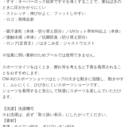
・すそ：オーバーロック始末ですそを薄くすることで、重ねばきの
ときに圧がかかりにくい
・ストレッチ：伸びがよく、フィットしやすい
・ロゴ：再帰反射
・吸汗速乾（本体・切り替え部分）／UVカット率90%以上（本体）
／接触冷感（本体）／抗菌防臭（切り替え部分）
・ロング(足首丈）／はきこみ丈：ジャストウエスト
※塩素に弱い素材のためプールでは使用できません。
スポーツタイツをはくとき、擦れ等を考えると下着を着用されるこ
とをおすすめします。
CW-Xのスポーツショーツはヒップの大きな動きに追随し、動きやす
く、ムレにくく、ひびきにくいスポーツショーツです。
ショーツを着用すると安心して快適にスポーツを楽しんでいただけ
ます。
【洗濯】洗濯機可
※お洗濯は、必ず「取り扱い表示」にしたがってください。
【素材】
本体：ナイロン60％、ポリウレタン40％