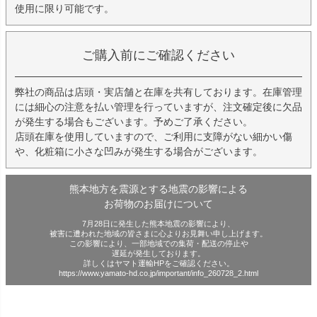
使用に限り可能です。
ご購入前にご確認ください
弊社の商品は店頭・実店舗と在庫を共有しております。在庫管理
には細心の注意を払い管理を行っていますが、注文確定後に欠品
が発生する場合もございます。予めご了承ください。
店頭在庫を使用していますので、ご利用に支障がない細かい傷
や、化粧箱に小さな凹みが発生する場合がございます。
熊本地方を震源とする地震の影響による
お荷物のお届けについて
7月28日に発生した熊本地震の影響により、
被害に遭われた地域の皆さまに心よりお見舞い申し上げます。
この影響により、一部地域での集荷・配送の停止や
遅延が発生しております。
詳しくはヤマト運輸HPをご確認ください。
https://www.yamato-hd.co.jp/important/info_260728_2.html