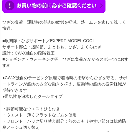
ひざの負荷・運動時の筋肉の疲労を軽減。熱・ムレを逃して涼しく
快適。
■股関節・ひざサポート／EXPERT MODEL COOL
サポート部位：股関節、ふともも、ひざ、ふくらはぎ
設計：CW-X独自の段階着圧
■ジョギング・ウォーキング等、ひざに負荷がかかるスポーツにおす
すめ
●CW-X独自のテーピング原理で着地時の衝撃からひざを守る。サポ
ートラインが筋肉のムダな動きを抑え、運動時の筋肉の疲労軽減が
期待できます
●通気性を追求したクールタイプ
・調節可能なウエストひも付き
・ウエスト：薄くフラットなゴムを使用
・フロント・バック切り替え部分：熱のこもりやすい部分は抗菌防
臭メッシュ切り替え