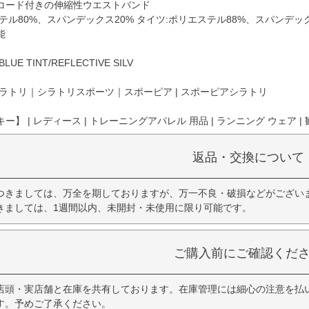
コード付きの伸縮性ウエストバンド
テル80%、スパンデックス20% タイツ:ポリエステル88%、スパンデック
能
UE TINT/REFLECTIVE SILV
ラトリ｜シラトリスポーツ｜スポーピア | スポーピアシラトリ
】 | レディース | トレーニングアパレル 用品 | ランニング ウェア | 
返品・交換について
つきましては、万全を期しておりますが、万一不良・破損などがござい
きましては、1週間以内、未開封・未使用に限り可能です。
ご購入前にご確認くだ
店頭・実店舗と在庫を共有しております。在庫管理には細心の注意を払
す。予めご了承ください。