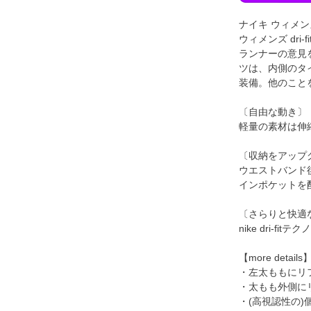
ナイキ ウィメンズ
ウィメンズ dri
ランナーの意見
ツは、内側のタ
装備。他のこと
〔自由な動き〕
軽量の素材は伸
〔収納をアップ
ウエストバンド
インポケットを
〔さらりと快適
nike dri
【more details
・左太ももにリ
・太もも外側に
・(高視認性の)