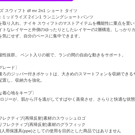
 スウィフト df mr 2n1 ショート タイツ
-fit ミッドライズ 2イン1 ランニングショートパンツ
を取り入れ、ナイキ スウィフトのマストアイテムを機能性に重点を置い
イトなレイヤーと外側のゆったりとしたレイヤーの2層構造。しっかりカ
を気にせず、自分のペースに集中できます。
縮性抜群。 ベント入りの裾で、ランの間の自由な動きをサポート。
グレード〕
後ろのジッパー付きポケットは、大きめのスマートフォンを収納できるサ
配置し、収納力を強化。
な着心地をキープ〕
-fitテクノロジーが、肌から汗を逃がしてすばやく蒸発させ、さらりと快適な
】
フレクティブ(再帰反射)素材のスウッシュロゴ
リフレクティブ(再帰反射)素材のグラフィック
個人用保護具(ppe)としての使用を目的とした商品ではありません