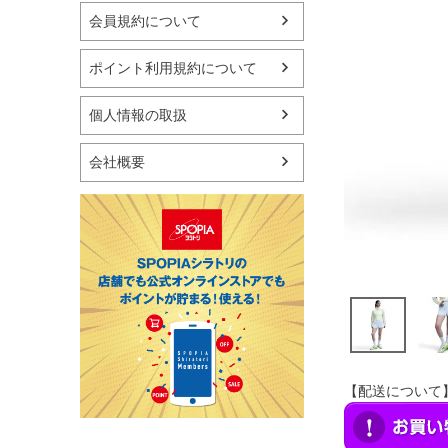
マリン
会員規約について
スケートボード
野球・ソフトボール
ポイント利用規約について
ゴルフ
卓球用品
個人情報の取扱
健康器具・サポーター
スポーツアクセサリー
会社概要
バッグ・サングラス
ハンドボール用品
ラグビー用品
グランドゴルフ
【配送について