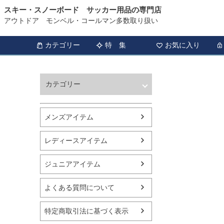
スキー・スノーボード サッカー用品の専門店
アウトドア モンベル・コールマン多数取り扱い
カテゴリー
特 集
お気に入り
カテゴリー
ウィンタースポーツ
サッカー・フットサル
メンズアイテム
アウトドア
トレッキング
レディースアイテム
バスケットボール
シューズ
ジュニアアイテム
ランニング用品
スポーツアパレル
よくある質問について
テニス
バレーボール
特定商取引法に基づく表示
フィットネス用品
スイミング用品