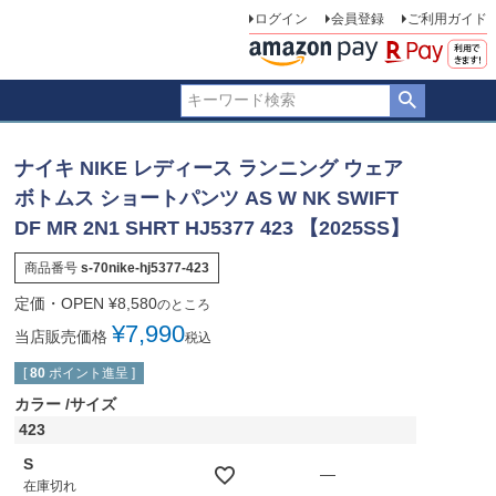
ログイン
会員登録
ご利用ガイド
ナイキ NIKE レディース ランニング ウェア
ボトムス ショートパンツ AS W NK SWIFT
DF MR 2N1 SHRT HJ5377 423 【2025SS】
商品番号
s-70nike-hj5377-423
定価・OPEN
¥
8,580
のところ
¥
7,990
当店販売価格
税込
[
80
ポイント進呈 ]
カラー
サイズ
423
S
—
在庫切れ