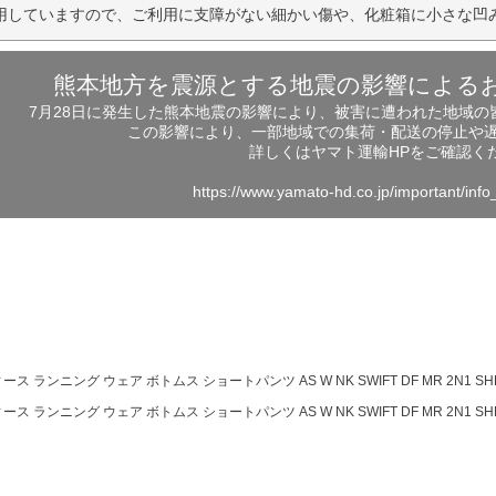
用していますので、ご利用に支障がない細かい傷や、化粧箱に小さな凹
熊本地方を震源とする地震の影響による
7月28日に発生した熊本地震の影響により、被害に遭われた地域
この影響により、一部地域での集荷・配送の停止や
詳しくはヤマト運輸HPをご確認く
https://www.yamato-hd.co.jp/important/inf
ース ランニング ウェア ボトムス ショートパンツ AS W NK SWIFT DF MR 2N1 SHRT 
ース ランニング ウェア ボトムス ショートパンツ AS W NK SWIFT DF MR 2N1 SHRT 