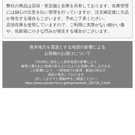
弊社の商品は店頭・実店舗と在庫を共有しております。在庫管理
には細心の注意を払い管理を行っていますが、注文確定後に欠品
が発生する場合もございます。予めご了承ください。
店頭在庫を使用していますので、ご利用に支障がない細かい傷
や、化粧箱に小さな凹みが発生する場合がございます。
熊本地方を震源とする地震の影響による
お荷物のお届けについて
7月28日に発生した熊本地震の影響により、
被害に遭われた地域の皆さまに心よりお見舞い申し上げます。
この影響により、一部地域での集荷・配送の停止や
遅延が発生しております。
詳しくはヤマト運輸HPをご確認ください。
https://www.yamato-hd.co.jp/important/info_260728_2.html