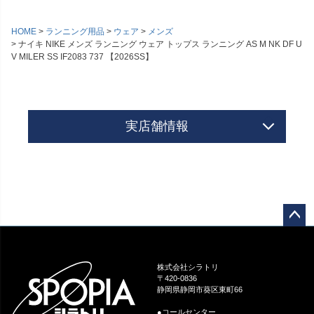
HOME
ランニング用品
ウェア
メンズ
ナイキ NIKE メンズ ランニング ウェア トップス ランニング AS M NK DF U
V MILER SS IF2083 737 【2026SS】
実店舗情報
ペー
ジト
ップ
株式会社シラトリ
へ
〒420-0836
静岡県静岡市葵区東町66
●コールセンター