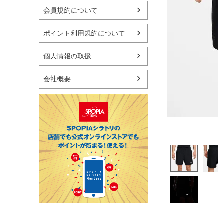
マリン
会員規約について
スケートボード
野球・ソフトボール
ポイント利用規約について
ゴルフ
卓球用品
個人情報の取扱
健康器具・サポーター
スポーツアクセサリー
会社概要
バッグ・サングラス
ハンドボール用品
ラグビー用品
グランドゴルフ