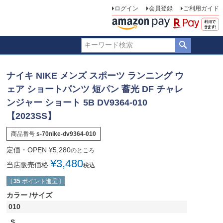
ログイン
会員登録
ご利用ガイド
ナイキ NIKE メンズ スポーツ ランニング ウ
ェア ショートパンツ 短パン 蓄光 DF チャレ
ンジャー ショート 5B DV9364-010
【2023SS】
商品番号
s-70nike-dv9364-010
定価・OPEN
¥
5,280
のところ
¥
3,480
当店販売価格
税込
[
35
ポイント進呈 ]
カラー
サイズ
010
S