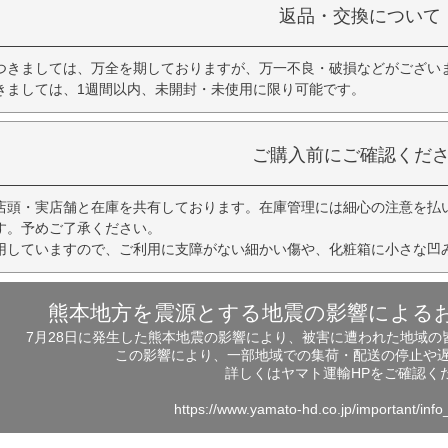
返品・交換について
つきましては、万全を期しておりますが、万一不良・破損などがござい
きましては、1週間以内、未開封・未使用に限り可能です。
ご購入前にご確認くだ
店頭・実店舗と在庫を共有しております。在庫管理には細心の注意を払
す。予めご了承ください。
用していますので、ご利用に支障がない細かい傷や、化粧箱に小さな凹
熊本地方を震源とする地震の影響による
7月28日に発生した熊本地震の影響により、被害に遭われた地域
この影響により、一部地域での集荷・配送の停止や
詳しくはヤマト運輸HPをご確認く
https://www.yamato-hd.co.jp/important/inf