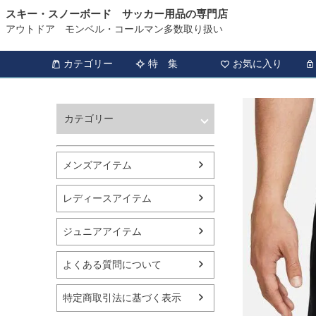
スキー・スノーボード サッカー用品の専門店
アウトドア モンベル・コールマン多数取り扱い
カテゴリー
特 集
お気に入り
カテゴリー
ウィンタースポーツ
サッカー・フットサル
メンズアイテム
アウトドア
トレッキング
レディースアイテム
バスケットボール
シューズ
ジュニアアイテム
ランニング用品
スポーツアパレル
よくある質問について
テニス
バレーボール
特定商取引法に基づく表示
フィットネス用品
スイミング用品