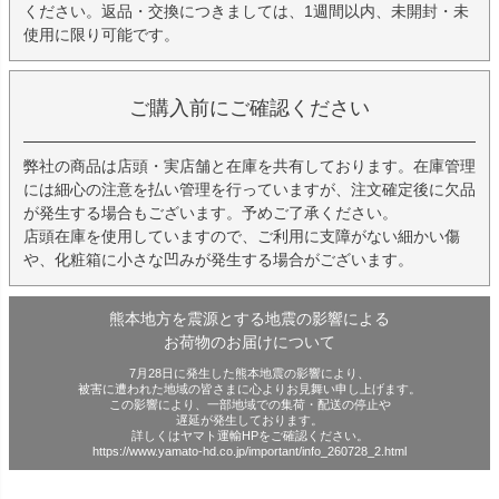
ください。返品・交換につきましては、1週間以内、未開封・未
使用に限り可能です。
ご購入前にご確認ください
弊社の商品は店頭・実店舗と在庫を共有しております。在庫管理
には細心の注意を払い管理を行っていますが、注文確定後に欠品
が発生する場合もございます。予めご了承ください。
店頭在庫を使用していますので、ご利用に支障がない細かい傷
や、化粧箱に小さな凹みが発生する場合がございます。
熊本地方を震源とする地震の影響による
お荷物のお届けについて
7月28日に発生した熊本地震の影響により、
被害に遭われた地域の皆さまに心よりお見舞い申し上げます。
この影響により、一部地域での集荷・配送の停止や
遅延が発生しております。
詳しくはヤマト運輸HPをご確認ください。
https://www.yamato-hd.co.jp/important/info_260728_2.html