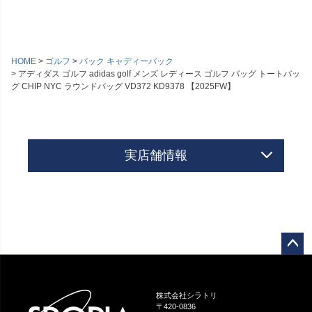
HOME
ゴルフ
バック キャディーバック
アディダス ゴルフ adidas golf メンズ レディース ゴルフ バッグ トートバッ
グ CHIP NYC ラウンドバッグ VD372 KD9378 【2025FW】
実店舗情報
ペー
ジト
ップ
株式会社シラトリ
へ
〒420-0836