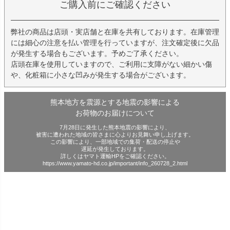
ご購入前にご確認ください
弊社の商品は店頭・実店舗と在庫を共有しております。在庫管理
には細心の注意を払い管理を行っていますが、注文確定後に欠品
が発生する場合もございます。予めご了承ください。
店頭在庫を使用していますので、ご利用に支障がない細かい傷
や、化粧箱に小さな凹みが発生する場合がございます。
熊本地方を震源とする地震の影響による
お荷物のお届けについて
7月28日に発生した熊本地震の影響により、
被害に遭われた地域の皆さまに心よりお見舞い申し上げます。
この影響により、一部地域での集荷・配送の停止や
遅延が発生しております。
詳しくはヤマト運輸HPをご確認ください。
https://www.yamato-hd.co.jp/important/info_260728_2.html