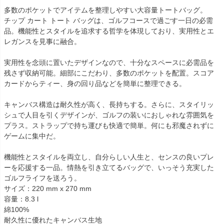
多数のポケットでアイテムを整理しやすい大容量トートバッグ。
チップ カート トート バッグは、ゴルフコースで過ごす一日の必需
品。機能性とスタイルを追求する哲学を体現しており、実用性とエ
レガンスを見事に融合。
実用性を念頭に置いたデザインなので、十分なスペースに必需品を
残さず収納可能。細部にこだわり、多数のポケットを配置。スコア
カードからティー、身の回り品などを簡単に整理できる。
キャンバス構造は耐久性が高く、長持ちする。さらに、スタイリッ
シュで人目を引くデザインが、ゴルフの装いにおしゃれな雰囲気を
プラス。ストラップで持ち運びも快適で簡単。何にも邪魔されずに
ゲームに集中だ。
機能性とスタイルを両立し、自分らしい人生と、センスの良いプレ
ーを応援する一品。情熱を引き立てるバッグで、いっそう充実した
ゴルフライフを送ろう。
サイズ：220 mm x 270 mm
容量：8.3 l
綿100%
耐久性に優れたキャンバス生地