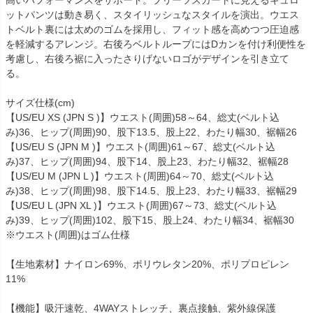
高いパフォーマンスをサポート。プリーツスカートに見えるキュロ
ットパンツは動き易く、スタイリッシュなスタイルを演出。ウエス
トベルト裏には太めのゴムを採用し、フィット感を高めつつ圧迫感
を軽減するアレンジ。右後ろベルトループにはDカンを付け利便性を
考慮し、右後ろ裾に入ったさりげないロゴがデザインを引き立て
る。
サイズ仕様(cm)
【US/EU XS (JPN S )】ウエスト(周囲)58～64、総丈(ベルト込
み)36、ヒップ(周囲)90、股下13.5、股上22、わたり幅30、裾幅26
【US/EU S (JPN M )】ウエスト(周囲)61～67、総丈(ベルト込
み)37、ヒップ(周囲)94、股下14、股上23、わたり幅32、裾幅28
【US/EU M (JPN L )】ウエスト(周囲)64～70、総丈(ベルト込
み)38、ヒップ(周囲)98、股下14.5、股上23、わたり幅33、裾幅29
【US/EU L (JPN XL )】ウエスト(周囲)67～73、総丈(ベルト込
み)39、ヒップ(周囲)102、股下15、股上24、わたり幅34、裾幅30
※ウエスト(周囲)はゴム仕様
【生地素材】ナイロン69%、ポリウレタン20%、ポリプロピレン
11%
【機能】吸汗速乾、4WAYストレッチ、裏点接触、紫外線保護