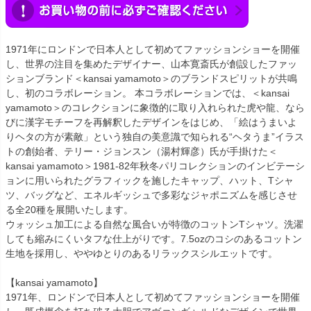
1971年にロンドンで日本人として初めてファッションショーを開催
し、世界の注目を集めたデザイナー、山本寛斎氏が創設したファッ
ションブランド＜kansai yamamoto＞のブランドスピリットが共鳴
し、初のコラボレーション。 本コラボレーションでは、＜kansai
yamamoto＞のコレクションに象徴的に取り入れられた虎や龍、なら
びに漢字モチーフを再解釈したデザインをはじめ、「絵はうまいよ
りヘタの方が素敵」という独自の美意識で知られる“ヘタうま”イラス
トの創始者、テリー・ジョンスン（湯村輝彦）氏が手掛けた＜
kansai yamamoto＞1981-82年秋冬パリコレクションのインビテーシ
ョンに用いられたグラフィックを施したキャップ、ハット、Tシャ
ツ、バッグなど、エネルギッシュで多彩なジャポニズムを感じさせ
る全20種を展開いたします。
ウォッシュ加工による自然な風合いが特徴のコットンTシャツ。洗濯
しても縮みにくいタフな仕上がりです。7.5ozのコシのあるコットン
生地を採用し、ややゆとりのあるリラックスシルエットです。
【kansai yamamoto】
1971年、ロンドンで日本人として初めてファッションショーを開催