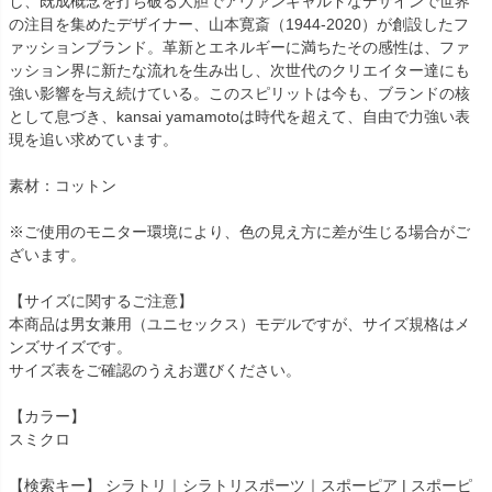
し、既成概念を打ち破る大胆でアヴァンギャルドなデザインで世界
の注目を集めたデザイナー、山本寛斎（1944-2020）が創設したフ
ァッションブランド。革新とエネルギーに満ちたその感性は、ファ
ッション界に新たな流れを生み出し、次世代のクリエイター達にも
強い影響を与え続けている。このスピリットは今も、ブランドの核
として息づき、kansai yamamotoは時代を超えて、自由で力強い表
現を追い求めています。
素材：コットン
※ご使用のモニター環境により、色の見え方に差が生じる場合がご
ざいます。
【サイズに関するご注意】
本商品は男女兼用（ユニセックス）モデルですが、サイズ規格はメ
ンズサイズです。
サイズ表をご確認のうえお選びください。
【カラー】
スミクロ
【検索キー】 シラトリ｜シラトリスポーツ｜スポーピア | スポーピ