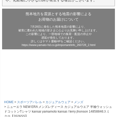
や、化粧箱に小さな凹みが発生する場合がございます。
熊本地方を震源とする地震の影響による
お荷物のお届けについて
7月28日に発生した熊本地震の影響により、
被害に遭われた地域の皆さまに心よりお見舞い申し上げます。
この影響により、一部地域での集荷・配送の停止や
遅延が発生しております。
詳しくはヤマト運輸HPをご確認ください。
https://www.yamato-hd.co.jp/important/info_260728_2.html
HOME
スポーツアパレル
カジュアルウェア
メンズ
ニューエラ NEW ERA メンズレディース カジュアルウエア 半袖ウォッシュ
ドコットンTシャツ kansai yamamoto kansai / terry jhonson 14858846スミ
クロ【2026SS】