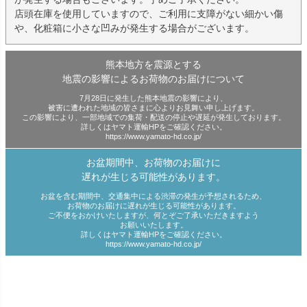
店頭在庫を使用していますので、ご利用に支障がない細かい傷
や、化粧箱に小さな凹みが発生する場合がございます。
熊本地方を震源とする
地震の影響によるお荷物のお届けについて
7月28日に発生した熊本地震の影響により、
被害に遭われた地域の皆さまに心よりお見舞い申し上げます。
この影響により、一部地域での集荷・配送の停止や遅延が発生しております。
詳しくはヤマト運輸HPをご確認ください。
https://www.yamato-hd.co.jp/
お盆期間中、お荷物のお届けに
遅れが生じる可能性があります。
お盆を含む期間中、交通集中による渋滞の発生が予想されるため、
お荷物のお届けに遅れが生じる可能性があります。
ご不便をおかけいたしますが、何とぞご了承いただきますよう
お願いいたします。
詳しくはヤマト運輸HPをご確認ください。
https://www.yamato-hd.co.jp/