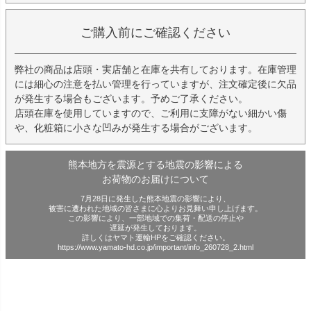
ご購入前にご確認ください
弊社の商品は店頭・実店舗と在庫を共有しております。在庫管理
には細心の注意を払い管理を行っていますが、注文確定後に欠品
が発生する場合もございます。予めご了承ください。
店頭在庫を使用していますので、ご利用に支障がない細かい傷
や、化粧箱に小さな凹みが発生する場合がございます。
熊本地方を震源とする地震の影響による
お荷物のお届けについて
7月28日に発生した熊本地震の影響により、
被害に遭われた地域の皆さまに心よりお見舞い申し上げます。
この影響により、一部地域での集荷・配送の停止や
遅延が発生しております。
詳しくはヤマト運輸HPをご確認ください。
https://www.yamato-hd.co.jp/important/info_260728_2.html