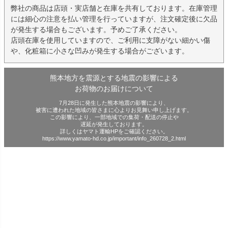
弊社の商品は店頭・実店舗と在庫を共有しております。在庫管理
には細心の注意を払い管理を行っていますが、注文確定後に欠品
が発生する場合もございます。予めご了承ください。
店頭在庫を使用していますので、ご利用に支障がない細かい傷
や、化粧箱に小さな凹みが発生する場合がございます。
熊本地方を震源とする地震の影響による
お荷物のお届けについて
7月28日に発生した熊本地震の影響により、
被害に遭われた地域の皆さまに心よりお見舞い申し上げます。
この影響により、一部地域での集荷・配送の停止や
遅延が発生しております。
詳しくはヤマト運輸HPをご確認ください。
https://www.yamato-hd.co.jp/important/info_260728_2.html