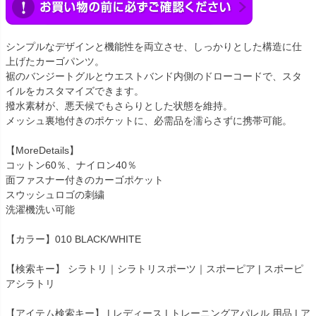
シンプルなデザインと機能性を両立させ、しっかりとした構造に仕
上げたカーゴパンツ。
裾のバンジートグルとウエストバンド内側のドローコードで、スタ
イルをカスタマイズできます。
撥水素材が、悪天候でもさらりとした状態を維持。
メッシュ裏地付きのポケットに、必需品を濡らさずに携帯可能。
【MoreDetails】
コットン60％、ナイロン40％
面ファスナー付きのカーゴポケット
スウッシュロゴの刺繍
洗濯機洗い可能
【カラー】010 BLACK/WHITE
【検索キー】 シラトリ｜シラトリスポーツ｜スポーピア | スポーピ
アシラトリ
【アイテム検索キー】 | レディース | トレーニングアパレル 用品 | ア