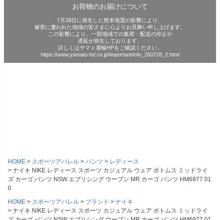
お荷物のお届けについて
7月28日に発生した熊本地震の影響により、
被害に遭われた地域の皆さまに心よりお見舞い申し上げます。
この影響により、一部地域での集荷・配送の停止や
遅延が発生しております。
詳しくはヤマト運輸HPをご確認ください。
https://www.yamato-hd.co.jp/important/info_260728_2.html
HOME
スポーツアパレル
パンツ
レディース
ナイキ NIKE レディース スポーツ カジュアル ウェア ボトムス ミッドライ
ズ カーゴ パンツ NSW エブリシング ウーブン MR カーゴ パンツ HM6977 01
0
HOME
スポーツアパレル
ブランド
ナイキ
ナイキ NIKE レディース スポーツ カジュアル ウェア ボトムス ミッドライ
ズ カーゴ パンツ NSW エブリシング ウーブン MR カーゴ パンツ HM6977 01