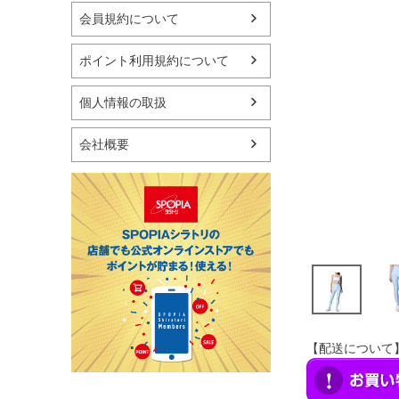
マリン
会員規約について
スケートボード
野球・ソフトボール
ポイント利用規約について
ゴルフ
卓球用品
個人情報の取扱
健康器具・サポーター
スポーツアクセサリー
会社概要
バッグ・サングラス
ハンドボール用品
ラグビー用品
グランドゴルフ
【配送について