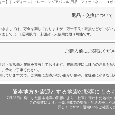
】 | レディース | トレーニングアパレル 用品 | フィットネス・ヨガ・ト
返品・交換について
つきましては、万全を期しておりますが、万一不良・破損などがござい
きましては、1週間以内、未開封・未使用に限り可能です。
ご購入前にご確認くだ
店頭・実店舗と在庫を共有しております。在庫管理には細心の注意を払
す。予めご了承ください。
用していますので、ご利用に支障がない細かい傷や、化粧箱に小さな凹
熊本地方を震源とする地震の影響による
7月28日に発生した熊本地震の影響により、被害に遭われた地域
この影響により、一部地域での集荷・配送の停止や
詳しくはヤマト運輸HPをご確認く