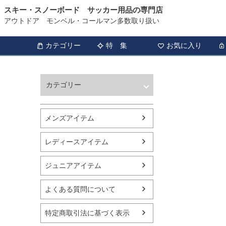
スキー・スノーボード サッカー用品の専門店
アウトドア モンベル・コールマン多数取り扱い
カテゴリー
特 集
お気に入り
カテゴリー
ウィンタースポーツ
サッカー・フットサル
メンズアイテム
アウトドア
トレッキング
レディースアイテム
バスケットボール
シューズ
ジュニアアイテム
ランニング用品
スポーツアパレル
よくある質問について
テニス
バレーボール
特定商取引法に基づく表示
フィットネス用品
スイミング用品