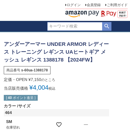
ログイン
会員登録
ご利用ガイド
アンダーアーマー UNDER ARMOR レディー
ス トレーニング レギンス UAヒートギア メ
ッシュ レギンス 1388178 【2024FW】
商品番号
s-60ua-1388178
定価・OPEN
¥
7,150
のところ
¥
4,004
当店販売価格
税込
[
40
ポイント進呈 ]
カラー
サイズ
464
SM
—
在庫切れ