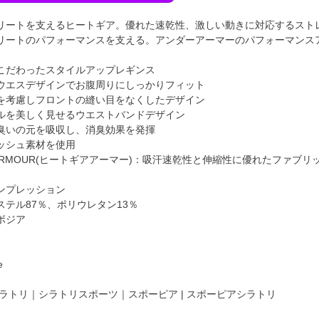
リートを支えるヒートギア。優れた速乾性、激しい動きに対応するスト
リートのパフォーマンスを支える。アンダーアーマーのパフォーマンス
こだわったスタイルアップレギンス
ウエスデザインでお腹周りにしっかりフィット
を考慮しフロントの縫い目をなくしたデザイン
ルを美しく見せるウエストバンドデザイン
臭いの元を吸収し、消臭効果を発揮
ッシュ素材を使用
R ARMOUR(ヒートギアアーマー)：吸汗速乾性と伸縮性に優れたファ
ンプレッション
テル87％、ポリウレタン13％
ボジア
e
ラトリ｜シラトリスポーツ｜スポーピア | スポーピアシラトリ