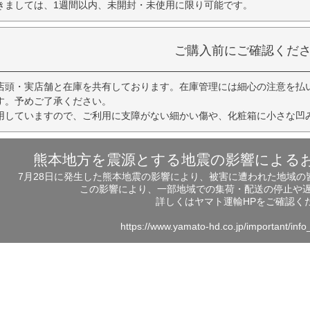
きましては、1週間以内、未開封・未使用に限り可能です。
ご購入前にご確認くだ
店頭・実店舗と在庫を共有しております。在庫管理には細心の注意を払
す。予めご了承ください。
用していますので、ご利用に支障がない細かい傷や、化粧箱に小さな凹
熊本地方を震源とする地震の影響による
7月28日に発生した熊本地震の影響により、被害に遭われた地域
この影響により、一部地域での集荷・配送の停止や
詳しくはヤマト運輸HPをご確認く
https://www.yamato-hd.co.jp/important/inf