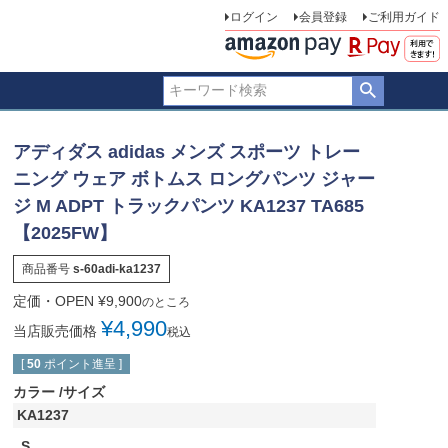
ログイン
会員登録
ご利用ガイド
アディダス adidas メンズ スポーツ トレー
ニング ウェア ボトムス ロングパンツ ジャー
ジ M ADPT トラックパンツ KA1237 TA685
【2025FW】
商品番号
s-60adi-ka1237
定価・OPEN
¥
9,900
のところ
¥
4,990
当店販売価格
税込
[
50
ポイント進呈 ]
カラー
サイズ
KA1237
S