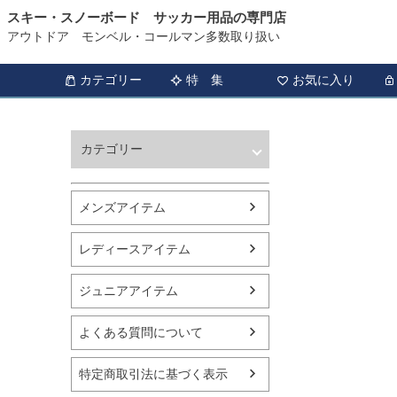
スキー・スノーボード サッカー用品の専門店
アウトドア モンベル・コールマン多数取り扱い
カテゴリー
特 集
お気に入り
カテゴリー
ウィンタースポーツ
サッカー・フットサル
メンズアイテム
アウトドア
トレッキング
レディースアイテム
バスケットボール
シューズ
ジュニアアイテム
ランニング用品
スポーツアパレル
よくある質問について
テニス
バレーボール
特定商取引法に基づく表示
フィットネス用品
スイミング用品