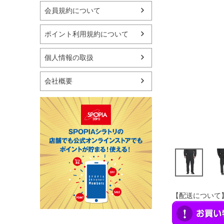
マリン
会員規約について
スケートボード
野球・ソフトボール
ポイント利用規約について
ゴルフ
卓球用品
個人情報の取扱
健康器具・サポーター
スポーツアクセサリー
会社概要
バッグ・サングラス
ハンドボール用品
ラグビー用品
グランドゴルフ
【配送について