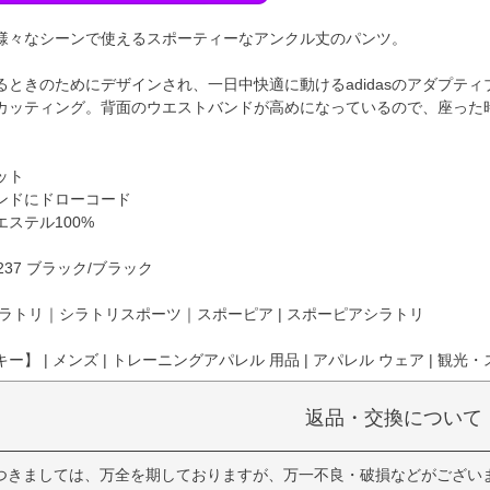
様々なシーンで使えるスポーティーなアンクル丈のパンツ。
るときのためにデザインされ、一日中快適に動けるadidasのアダプテ
カッティング。背面のウエストバンドが高めになっているので、座った
ット
ンドにドローコード
ステル100%
237 ブラック/ブラック
ラトリ｜シラトリスポーツ｜スポーピア | スポーピアシラトリ
】 | メンズ | トレーニングアパレル 用品 | アパレル ウェア | 観光・
返品・交換について
つきましては、万全を期しておりますが、万一不良・破損などがござい