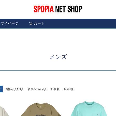
マイページ
カート
検索
メンズ
順
価格が安い順
価格が高い順
新着順
登録順