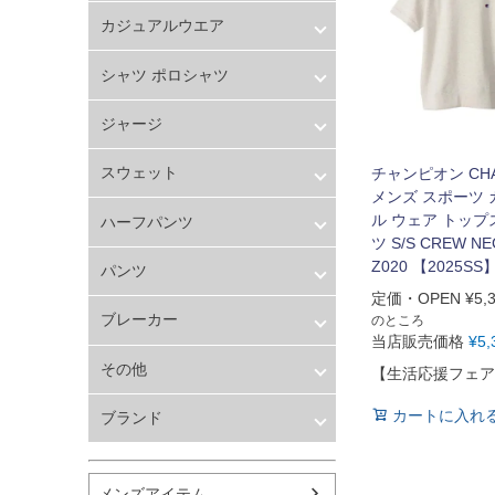
バスケットボール
メンズ
カジュアルウエア
シューズ
レディース
ランニング用品
キッズ
メンズ
シャツ ポロシャツ
スポーツアパレル
レディース
テニス
キッズ
メンズ
ジャージ
バレーボール
レディース
フィットネス用品
キッズ
メンズ
スウェット
スイミング用品
チャンピオン CHA
レディース
メンズ スポーツ
マリン
キッズ
メンズ
ル ウェア トップ
スケートボード
ハーフパンツ
上下セット
レディース
ツ S/S CREW NEC
野球・ソフトボール
キッズ
メンズ
Z020 【2025SS
ゴルフ
パンツ
レディース
卓球用品
定価・OPEN
¥
5,
キッズ
メンズ
健康器具・サポーター
ブレーカー
のところ
レディース
当店販売価格
¥
5,
スポーツアクセサリー
キッズ
メンズ
バッグ・サングラス
その他
【生活応援フェア
レディース
ハンドボール用品
キッズ
メンズ
カートに入れ
ラグビー用品
ブランド
レディース
グランドゴルフ
キッズ
アディダス
ナイキ
メンズアイテム