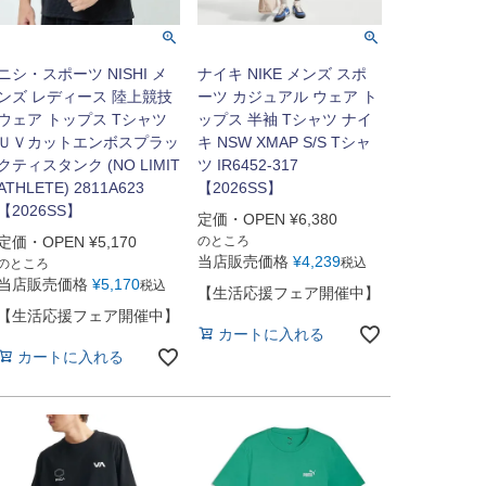
ニシ・スポーツ NISHI メ
ナイキ NIKE メンズ スポ
ンズ レディース 陸上競技
ーツ カジュアル ウェア ト
ウェア トップス Tシャツ
ップス 半袖 Tシャツ ナイ
ＵＶカットエンボスプラッ
キ NSW XMAP S/S Tシャ
クティスタンク (NO LIMIT
ツ IR6452-317
ATHLETE) 2811A623
【2026SS】
【2026SS】
定価・OPEN
¥
6,380
定価・OPEN
¥
5,170
のところ
当店販売価格
¥
4,239
税込
のところ
当店販売価格
¥
5,170
税込
【生活応援フェア開催中】
【生活応援フェア開催中】
カートに入れる
カートに入れる