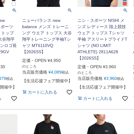
ew
ニューバランス new
ニシ・スポーツ NISHI メ
 スポーツ
balance メンズ トレーニ
ンズ レディース 陸上競技
 トップ
ング ウエア トップス 大谷
ウェア トップス Tシャツ
 大谷翔平
翔平トレーニング半袖Tシ
半袖 アスリートプライドT
ンロゴ長
ャツ MT6110VQ
シャツ (NO LIMIT
9GV
【2026SS】
ATHLETE) 2811A628
【2026SS】
定価・OPEN
¥
4,950
930
のところ
定価・OPEN
¥
3,960
当店販売価格
¥
4,089
税込
のところ
379
当店販売価格
¥
3,960
税込
税込
【生活応援フェア開催中】
開催中】
【生活応援フェア開催中】
カートに入れる
る
カートに入れる