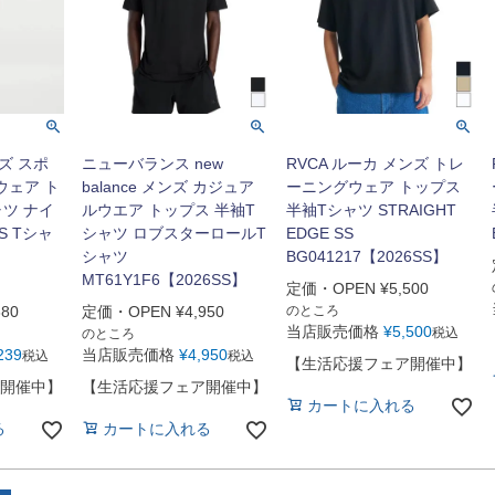
ンズ スポ
ニューバランス new
RVCA ルーカ メンズ トレ
ウェア ト
balance メンズ カジュア
ーニングウェア トップス
ャツ ナイ
ルウエア トップス 半袖T
半袖Tシャツ STRAIGHT
/S Tシャ
シャツ ロブスターロールT
EDGE SS
シャツ
BG041217【2026SS】
MT61Y1F6【2026SS】
定価・OPEN
¥
5,500
380
定価・OPEN
¥
4,950
のところ
当店販売価格
¥
5,500
税込
のところ
239
当店販売価格
¥
4,950
税込
税込
【生活応援フェア開催中】
開催中】
【生活応援フェア開催中】
カートに入れる
る
カートに入れる