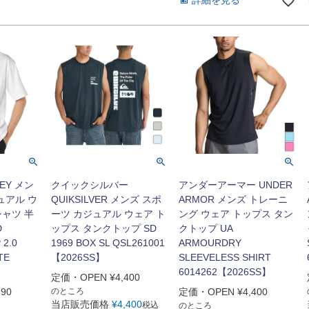
詳細を見る
EY メン
クイックシルバー
アンダーアーマー UNDER
ュアル ウ
QUIKSILVER メンズ スポ
ARMOR メンズ トレーニ
シャツ 半
ーツ カジュアル ウェア ト
ング ウェア トップス タン
D
ップス タンクトップ SD
クトップ UA
 2.0
1969 BOX SL QSL261001
ARMOURDRY
TE
【2026SS】
SLEEVELESS SHIRT
6014262【2026SS】
定価・OPEN
¥
4,400
390
のところ
定価・OPEN
¥
4,400
当店販売価格
¥
4,400
税込
のところ