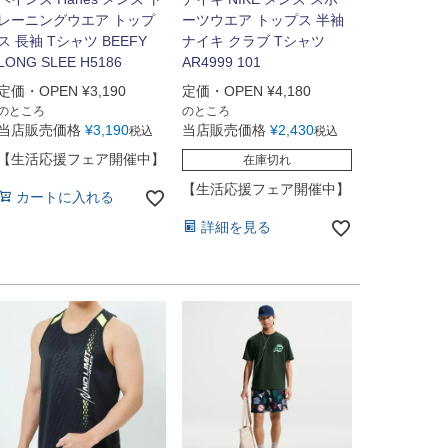
レーニングウエア トップ
ーツウエア トップス 半袖
ス 長袖 Tシャツ BEEFY
ナイキ クラブ Tシャツ
LONG SLEE H5186
AR4999 101
定価・OPEN
¥
3,190
定価・OPEN
¥
4,180
のところ
のところ
当店販売価格
¥
3,190
当店販売価格
¥
2,430
税込
税込
【生活応援フェア開催中】
在庫切れ
【生活応援フェア開催中】
カートに入れる
詳細を見る