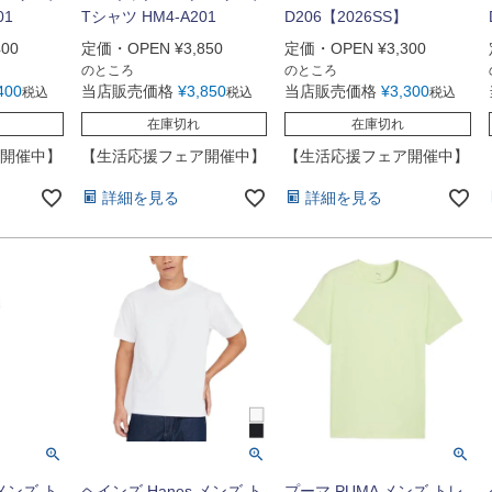
01
Tシャツ HM4-A201
D206【2026SS】
400
定価・OPEN
¥
3,850
定価・OPEN
¥
3,300
のところ
のところ
400
当店販売価格
¥
3,850
当店販売価格
¥
3,300
税込
税込
税込
在庫切れ
在庫切れ
開催中】
【生活応援フェア開催中】
【生活応援フェア開催中】
詳細を見る
詳細を見る
 メンズ ト
ヘインズ Hanes メンズ ト
プーマ PUMA メンズ トレ