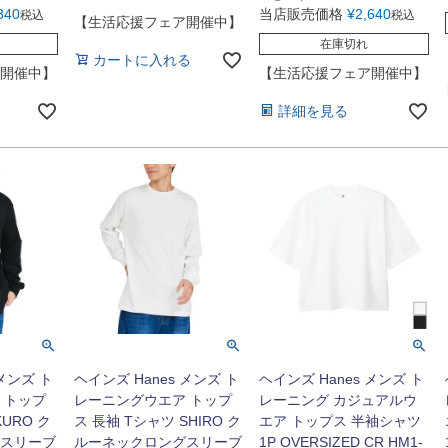
340
当店販売価格
¥
2,640
税込
税込
【生活応援フェア開催中】
在庫切れ
カートに入れる
開催中】
【生活応援フェア開催中】
詳細を見る
 メンズ ト
ヘインズ Hanes メンズ ト
ヘインズ Hanes メンズ ト
 トップ
レーニングウエア トップ
レーニング カジュアルウ
KURO ク
ス 長袖 Tシャツ SHIRO ク
エア トップス 半袖シャツ
スリーブ
ルーネックロングスリーブ
1P OVERSIZED CR HM1-