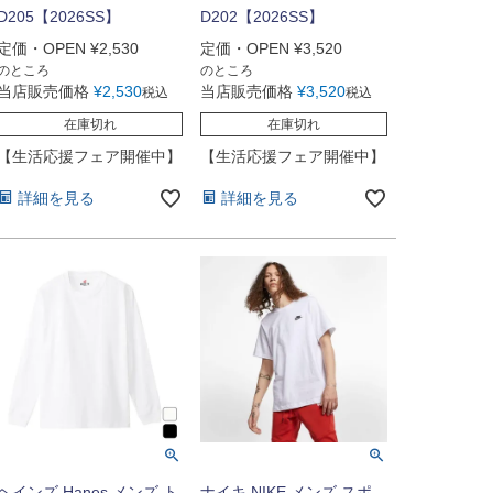
D205【2026SS】
D202【2026SS】
定価・OPEN
¥
2,530
定価・OPEN
¥
3,520
のところ
のところ
当店販売価格
¥
2,530
当店販売価格
¥
3,520
税込
税込
在庫切れ
在庫切れ
【生活応援フェア開催中】
【生活応援フェア開催中】
詳細を見る
詳細を見る
ヘインズ Hanes メンズ ト
ナイキ NIKE メンズ スポ