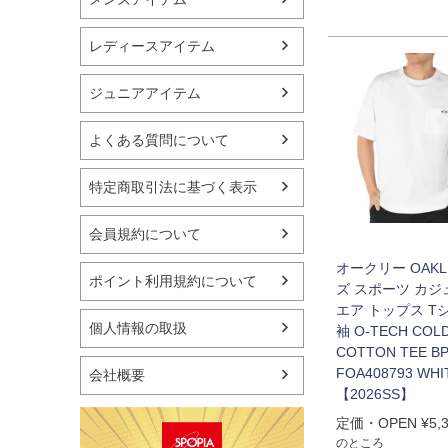
プーマ
アシックス
レディースアイテム
ミズノ
チャンピオン
ジュニアアイテム
アンダーアーマー
その他
よくある質問について
特定商取引法に基づく表示
会員規約について
オークリー OAKL
ポイント利用規約について
ズ スポーツ カジ
エア トップス T
個人情報の取扱
袖 O-TECH COL
COTTON TEE BP
FOA408793 WHI
会社概要
【2026SS】
定価・OPEN
¥
5,
のところ