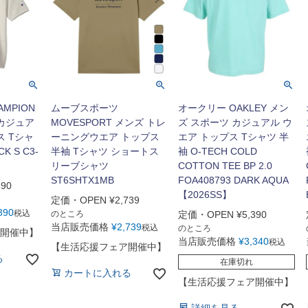
MPION
ムーブスポーツ
オークリー OAKLEY メン
 カジュア
MOVESPORT メンズ トレ
ズ スポーツ カジュアル ウ
ス Tシャ
ーニングウエア トップス
エア トップス Tシャツ 半
K S C3-
半袖 Tシャツ ショートス
袖 O-TECH COLD
】
リーブシャツ
COTTON TEE BP 2.0
ST6SHTX1MB
FOA408793 DARK AQUA
390
【2026SS】
定価・OPEN
¥
2,739
390
税込
のところ
定価・OPEN
¥
5,390
当店販売価格
¥
2,739
税込
のところ
開催中】
当店販売価格
¥
3,340
税込
【生活応援フェア開催中】
る
在庫切れ
カートに入れる
【生活応援フェア開催中】