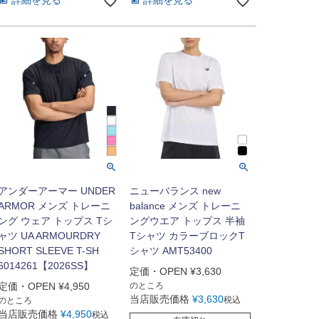
詳細を見る
詳細を見る
アンダーアーマー UNDER
ニューバランス new
ARMOR メンズ トレーニ
balance メンズ トレーニ
ング ウェア トップス Tシ
ングウエア トップス 半袖
ャツ UA ARMOURDRY
Tシャツ カラーブロックT
SHORT SLEEVE T-SH
シャツ AMT53400
6014261【2026SS】
定価・OPEN
¥
3,630
定価・OPEN
¥
4,950
のところ
当店販売価格
¥
3,630
税込
のところ
当店販売価格
¥
4,950
税込