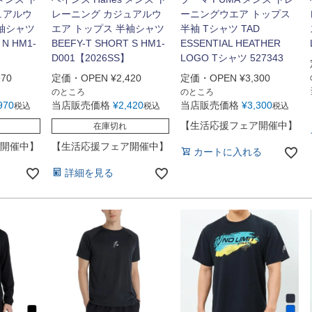
ュアルウ
レーニング カジュアルウ
ーニングウエア トップス
半袖シャツ
エア トップス 半袖シャツ
半袖 Tシャツ TAD
 N HM1-
BEEFY-T SHORT S HM1-
ESSENTIAL HEATHER
D001【2026SS】
LOGO Tシャツ 527343
970
定価・OPEN
¥
2,420
定価・OPEN
¥
3,300
のところ
のところ
970
当店販売価格
¥
2,420
当店販売価格
¥
3,300
税込
税込
税込
【生活応援フェア開催中】
在庫切れ
開催中】
【生活応援フェア開催中】
カートに入れる
詳細を見る