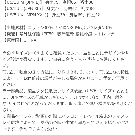
【US/EU M (JPN L)】 身丈75、身幅65、裄丈88
【US/EU L (JPN XL)】 身丈77、身幅67、裄丈90
【US/EU XL (JPN XXL)】 身丈79、身幅69、裄丈92
【生地素材】コットン67% ナイロン28% ポリウレタン5%
【機能】紫外線保護UPF50+ 吸汗速乾 接触冷感 ストレッチ
【原産国】CHINA
※必ずサイズ(cm)をよくご確認ください。品番ごとにデザインやサ
イズ設計が異なります。ご自身に合う寸法を基準にお選びくださ
い。
商品は、独自の採寸方法により採寸されています。商品生地の特性
によって、1cm前後の誤差が生じる場合があります。予めご了承く
ださい。
※一部商品、製品タグに取扱いサイズ表記（US/EUサイズ）ととも
に、JPNサイズの記載がございます。JPNサイズは、国内一般的
な”サイズ目安”となっております。取り違いの無い様お気を付けくだ
さい。
※商品ページをご覧頂いた際にパソコン・モバイル端末のディスプ
レイ環境によって、商品の色味が実物と異なって見える場合がござ
います。予めご了承ください。