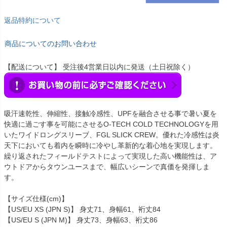
返品特約について
商品についてのお問い合わせ
【配送について】 受注後4営業日以内に発送（土日祝除く）
吸汗速乾性、伸縮性、接触冷感性、UPFを融合させる事で暑い夏を
快適に過ごす事を可能にさせるO-TECH COLD TECHNOLOGYを用
いたワイドロングスリーブ、FGL SLICK CREW。優れた冷感性は炎
天下においても着内を瞬時に冷やし革新的な着心地を実現します。
繰り返されたフィールドテストによって実現した高い機能性は、ア
ウトドアからタウンユースまで、幅広いシーンで真価を発揮しま
す。
【サイズ仕様(cm)】
【US/EU XS (JPN S)】 身丈71、身幅61、裄丈84
【US/EU S (JPN M)】 身丈73、身幅63、裄丈86