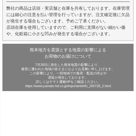
弊社の商品は店頭・実店舗と在庫を共有しております。在庫管理
には細心の注意を払い管理を行っていますが、注文確定後に欠品
が発生する場合もございます。予めご了承ください。
店頭在庫を使用していますので、ご利用に支障がない細かい傷
や、化粧箱に小さな凹みが発生する場合がございます。
熊本地方を震源とする地震の影響による
お荷物のお届けについて
7月28日に発生した熊本地震の影響により、
被害に遭われた地域の皆さまに心よりお見舞い申し上げます。
この影響により、一部地域での集荷・配送の停止や
遅延が発生しております。
詳しくはヤマト運輸HPをご確認ください。
https://www.yamato-hd.co.jp/important/info_260728_2.html