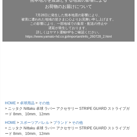
お荷物のお届けについて
7月28日に発生した熊本地震の影響により、
被害に遭われた地域の皆さまに心よりお見舞い申し上げます。
この影響により、一部地域での集荷・配送の停止や
遅延が発生しております。
詳しくはヤマト運輸HPをご確認ください。
https://www.yamato-hd.co.jp/important/info_260728_2.html
HOME
卓球用品
その他
ニッタク Nittaku 卓球 ラバー アクセサリー STRIPE GUARD ストライプガ
ード 8mm、10mm、12mm
HOME
スポーツアパレル
ブランド
その他
ニッタク Nittaku 卓球 ラバー アクセサリー STRIPE GUARD ストライプガ
ード 8mm、10mm、12mm