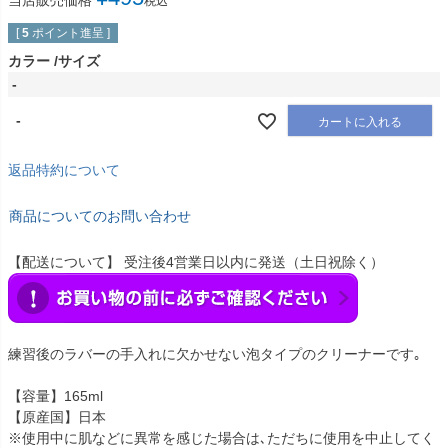
当店販売価格
税込
[
5
ポイント進呈 ]
カラー
サイズ
-
-
カートに入れる
返品特約について
商品についてのお問い合わせ
【配送について】 受注後4営業日以内に発送（土日祝除く）
練習後のラバーの手入れに欠かせない泡タイプのクリーナーです｡
【容量】165ml
【原産国】日本
※使用中に肌などに異常を感じた場合は､ただちに使用を中止してく