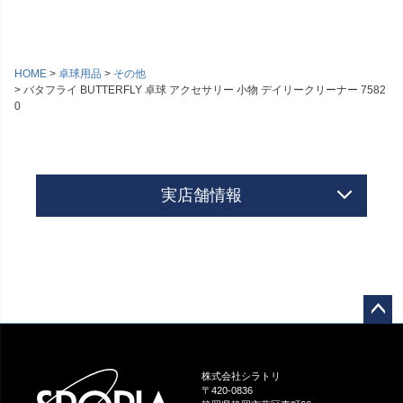
HOME
卓球用品
その他
バタフライ BUTTERFLY 卓球 アクセサリー 小物 デイリークリーナー 7582
0
実店舗情報
ペー
ジト
ップ
株式会社シラトリ
へ
〒420-0836