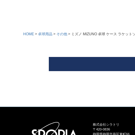
HOME
卓球用品
その他
ミズノ MIZUNO 卓球 ケース ラケットソフ
株式会社シラトリ
〒420-0836
静岡県静岡市葵区東町66