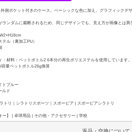
、外側ポケット付きのケース。ベーシックな色に加え、グラフィックデ
がランダムに裁断されるため、同じデザインでも、見え方が画像とは異
2×H18cm
ステル（裏加工PU）
製
ィ：材料：ペットボトル2.6本分の再生ポリエステルを使用しています。
ml容量ペットボトル26g換算
ライトブルー
ゴールド
ラトリ｜シラトリスポーツ｜スポーピア | スポーピアシラトリ
】 | 卓球用品 | その他・アクセサリー | 学校
返品・交換について