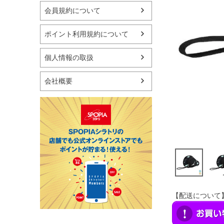
マリン
会員規約について
スケートボード
野球・ソフトボール
ポイント利用規約について
ゴルフ
卓球用品
個人情報の取扱
健康器具・サポーター
スポーツアクセサリー
会社概要
バッグ・サングラス
ハンドボール用品
ラグビー用品
グランドゴルフ
【配送について