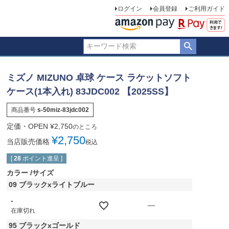
ログイン
会員登録
ご利用ガイド
ミズノ MIZUNO 卓球 ケース ラケットソフト
ケース(1本入れ) 83JDC002 【2025SS】
商品番号
s-50miz-83jdc002
定価・OPEN
¥
2,750
のところ
¥
2,750
当店販売価格
税込
[
28
ポイント進呈 ]
カラー
サイズ
09 ブラックxライトブルー
-
—
在庫切れ
95 ブラックxゴールド