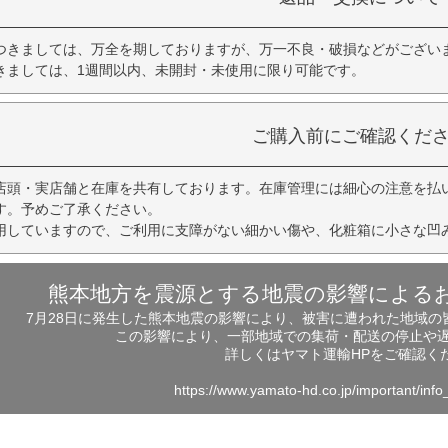
つきましては、万全を期しておりますが、万一不良・破損などがござい
きましては、1週間以内、未開封・未使用に限り可能です。
ご購入前にご確認くだ
店頭・実店舗と在庫を共有しております。在庫管理には細心の注意を払
す。予めご了承ください。
用していますので、ご利用に支障がない細かい傷や、化粧箱に小さな凹
熊本地方を震源とする地震の影響による
7月28日に発生した熊本地震の影響により、被害に遭われた地域
この影響により、一部地域での集荷・配送の停止や
詳しくはヤマト運輸HPをご確認く
https://www.yamato-hd.co.jp/important/inf