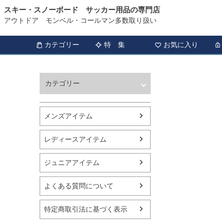
スキー・スノーボード サッカー用品の専門店
アウトドア モンベル・コールマン多数取り扱い
カテゴリー
特 集
お気に入り
カテゴリー
ウィンタースポーツ
サッカー・フットサル
メンズアイテム
アウトドア
トレッキング
レディースアイテム
バスケットボール
シューズ
ジュニアアイテム
ランニング用品
スポーツアパレル
よくある質問について
テニス
バレーボール
特定商取引法に基づく表示
フィットネス用品
スイミング用品