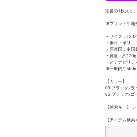
定番の1枚入り
※プリント生地
・サイズ：L28×W
・素材：ポリエ
・原産国：中国
・質量：約120g
・ステナビリテ
※一般的な500
【カラー】
09 ブラックx
95 ブラックx
【検索キー】 シ
【アイテム検索キー