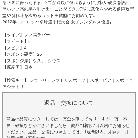
る限界に保ったまま､ツブが適度に倒れるように形状や硬度を設計｡
高いツブ高効果を引き出すことができ､打球に変化を求める前陣攻守
型や切れ味を求めるカット主戦型にお勧めです｡
2012年 ヨーロッパ卓球選手権大会 女子シングルス優勝｡
【タイプ】ツブ高ラバー
【スピード】6
【スピン】4
【スポンジ硬度】25
【スポンジ厚】ウス､ゴクウス
【原産国】日本
【検索キー】 シラトリ｜シラトリスポーツ｜スポーピア | スポーピ
アシラトリ
返品・交換について
商品の品質につきましては、万全を期しておりますが、万一不
良・破損などがございましたら、商品到着後7日以内にお知らせ
ください。返品・交換につきましては、1週間以内、未開封・未