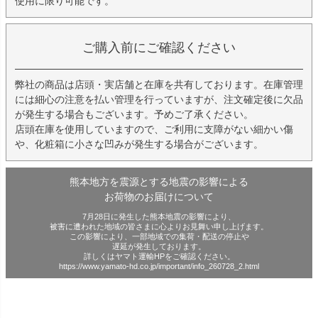
使用に限り可能です。
ご購入前にご確認ください
弊社の商品は店頭・実店舗と在庫を共有しております。在庫管理
には細心の注意を払い管理を行っていますが、注文確定後に欠品
が発生する場合もございます。予めご了承ください。
店頭在庫を使用していますので、ご利用に支障がない細かい傷
や、化粧箱に小さな凹みが発生する場合がございます。
熊本地方を震源とする地震の影響による
お荷物のお届けについて
7月28日に発生した熊本地震の影響により、
被害に遭われた地域の皆さまに心よりお見舞い申し上げます。
この影響により、一部地域での集荷・配送の停止や
遅延が発生しております。
詳しくはヤマト運輸HPをご確認ください。
https://www.yamato-hd.co.jp/important/info_260728_2.html