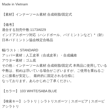
Made in Vietnam
【素材】インナーソール素材:合成樹脂/固定式
【備考】
適合する別売中敷:1173A029
インドアスポーツ対応（ハンドボール、バドミントンなど）*（財）
日本バドミントン協会検定合格品
幅/ラスト：STANDARD
アッパー素材：人工皮革（合成皮革）・合成繊維
アウター素材：ゴム底
その他：インナーソール素材:合成樹脂/固定式 本商品に使用している
中敷は、初めは浮いている場合がございますが、ご使用を重ねるご
とに接着が安定し、 最終的に固定される仕様に
なっております。あらかじめご了承ください。
【カラー】 103 WHITE/SABA BLUE
【検索キー】 シラトリ｜シラトリスポーツ｜スポーピア | スポーピ
アシラトリ