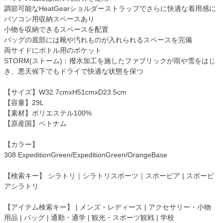
調節可能なHeatGearショルダーストラップでさらに快適な着用感に
パソコン用収納スペースあり
小物を収納できるスペースを配置
バッグの底部には靴や汚れものが入れられるスペースを完備
両サイドにボトル用のポケット
STORM(ストーム)：撥水加工を施したファブリックが雨や雪をはじ
き、悪天候下でもドライで快適な状態を保つ
【サイズ】W32.7cmxH51cmxD23.5cm
【容量】29L
【素材】ポリエステル100%
【原産国】ベトナム
【カラー】
308 ExpeditionGreen/ExpeditionGreen/OrangeBase
【検索キー】 シラトリ｜シラトリスポーツ｜スポーピア | スポーピ
アシラトリ
【アイテム検索キー】 | メンズ・レディース | アクセサリー・小物
用品 | バッグ | 通勤・通学 | 観光・スポーツ観戦 | 学校