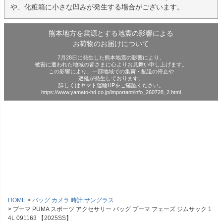
や、化粧箱に小さな凹みが発生する場合がございます。
熊本地方を震源とする地震の影響による
お荷物のお届けについて
7月28日に発生した熊本地震の影響により、
被害に遭われた地域の皆さまに心よりお見舞い申し上げます。
この影響により、一部地域での集荷・配送の停止や
遅延が発生しております。
詳しくはヤマト運輸HPをご確認ください。
https://www.yamato-hd.co.jp/important/info_260728_2.html
HOME
バッグ カメラ 時計 サングラス
プーマ PUMA スポーツ アクセサリー バッグ プーマ フェーズ ジムサック 1
4L 091163 【2025SS】