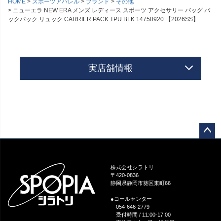
HOME
スポーツアパレル
ブランド
その他
ニューエラ NEW ERA メンズ レディース スポーツ アクセサリー バッグ バ
ックパック リュック CARRIER PACK TPU BLK 14750920 【2026SS】
実店舗情報
ペー
ジト
ップ
株式会社シラトリ
へ
〒420-0836
静岡県静岡市葵区東町66
●コールセンター
054-646-2779
受付時間 / 11:00-17:00