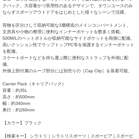
クパック。大容量かつ実用性のあるデザインで、タウンユースのみ
ならずスポーツアウトドアをはじめとした様々なシーンで活躍。
荷物を区分けして収納可能な3層構造のメインコンパートメント。
文房具や小物の整理に便利なインナーポケットを数多く搭載。
500M/Lのペットボトルが収納可能なサイドポケットを両側に配備。
高いクッション性でラップトップPC等を保護するインナーポケット
を配備。
スケートボードなどを持ち運ぶ際に便利なストラップを外側に配
備。
外側上部付属のループ部分には別売りの［Cap Clip］を装着可能。
Carrier Pack（キャリアパック）
容量：約35L
高さ：約500mm
幅：約340mm
奥行：約260mm
【カラー】ブラック
【検索キー】 シラトリ｜シラトリスポーツ｜スポーピア | スポーピ