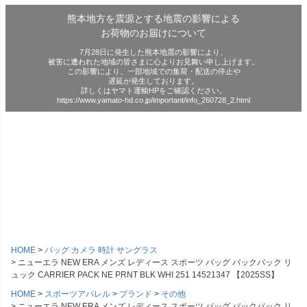
熊本地方を震源とする地震の影響による
お荷物のお届けについて
7月28日に発生した熊本地震の影響により、
被害に遭われた地域の皆さまに心よりお見舞い申し上げます。
この影響により、一部地域での集荷・配送の停止や
遅延が発生しております。
詳しくはヤマト運輸HPをご確認ください。
https://www.yamato-hd.co.jp/important/info_260728_2.html
HOME
バッグ カメラ 時計 サングラス
ニューエラ NEW ERA メンズ レディース スポーツ バッグ バックパック リ
ュック CARRIER PACK NE PRNT BLK WHI 251 14521347 【2025SS】
HOME
スポーツアパレル
ブランド
その他
ニューエラ NEW ERA メンズ レディース スポーツ バッグ バックパック リ