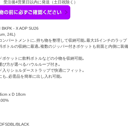
】 受注後4営業日以内に発送（土日祝除く）
BKPK - X AOP SU26
um, 24L)
コンパートメントに､持ち物を整理して収納可能｡最大15インチのラッ
料ボトルの収納に最適｡複数のジッパー付きポケットも前面と内側に装備
ドポケットに飲料ボトルなどの小物を収納可能｡
運び方が選べるハウルループ付き｡
ド入りショルダーストラップで快適にフィット｡
にも､必需品を簡単に出し入れ可能｡
】
6cm x D 18cm
00%
FSDBL/BLACK