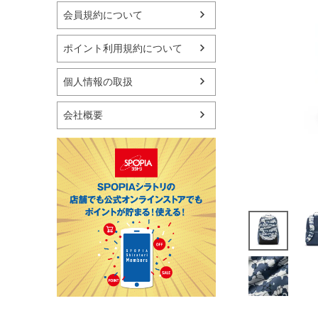
マリン
会員規約について
スケートボード
野球・ソフトボール
ポイント利用規約について
ゴルフ
卓球用品
個人情報の取扱
健康器具・サポーター
スポーツアクセサリー
会社概要
バッグ・サングラス
ハンドボール用品
ラグビー用品
グランドゴルフ