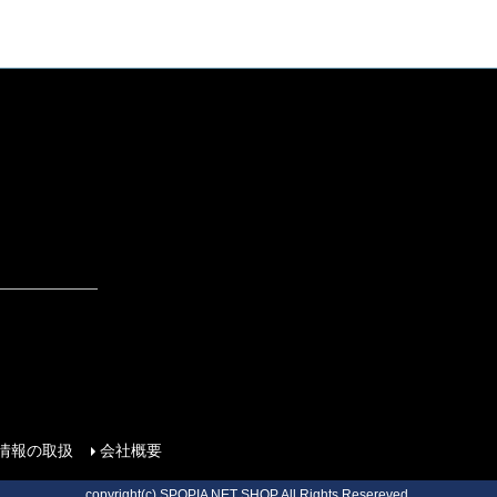
情報の取扱
会社概要
copyright(c) SPOPIA NET SHOP All Rights Resereved.