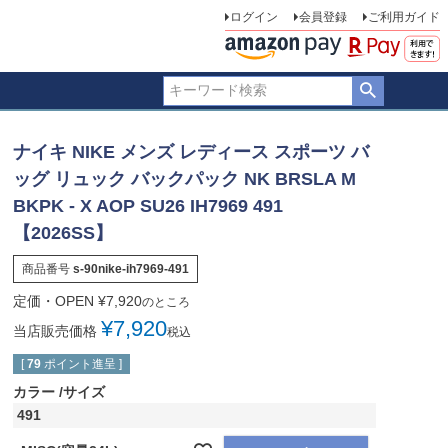
ログイン
会員登録
ご利用ガイド
ナイキ NIKE メンズ レディース スポーツ バ
ッグ リュック バックパック NK BRSLA M
BKPK - X AOP SU26 IH7969 491
【2026SS】
商品番号
s-90nike-ih7969-491
定価・OPEN
¥
7,920
のところ
¥
7,920
当店販売価格
税込
[
79
ポイント進呈 ]
カラー
サイズ
491