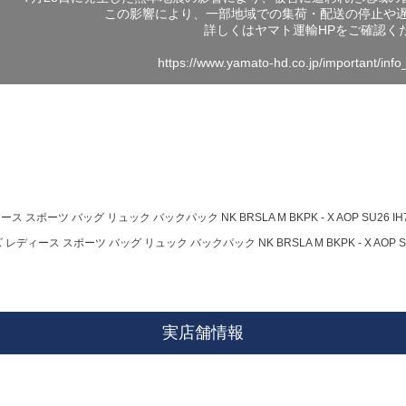
この影響により、一部地域での集荷・配送の停止や
詳しくはヤマト運輸HPをご確認く
https://www.yamato-hd.co.jp/important/inf
ス スポーツ バッグ リュック バックパック NK BRSLA M BKPK - X AOP SU26 IH79
 レディース スポーツ バッグ リュック バックパック NK BRSLA M BKPK - X AOP SU26
実店舗情報