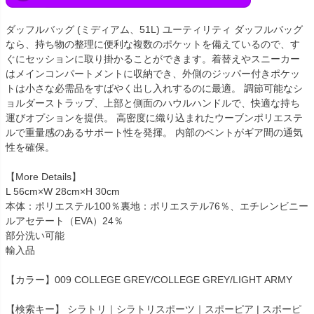
ダッフルバッグ (ミディアム、51L) ユーティリティ ダッフルバッグ
なら、持ち物の整理に便利な複数のポケットを備えているので、す
ぐにセッションに取り掛かることができます。着替えやスニーカー
はメインコンパートメントに収納でき、外側のジッパー付きポケッ
トは小さな必需品をすばやく出し入れするのに最適。 調節可能なシ
ョルダーストラップ、上部と側面のハウルハンドルで、快適な持ち
運びオプションを提供。 高密度に織り込まれたウーブンポリエステ
ルで重量感のあるサポート性を発揮。 内部のベントがギア間の通気
性を確保。
【More Details】
L 56cm×W 28cm×H 30cm
本体：ポリエステル100％裏地：ポリエステル76％、エチレンビニー
ルアセテート（EVA）24％
部分洗い可能
輸入品
【カラー】009 COLLEGE GREY/COLLEGE GREY/LIGHT ARMY
【検索キー】 シラトリ｜シラトリスポーツ｜スポーピア | スポーピ