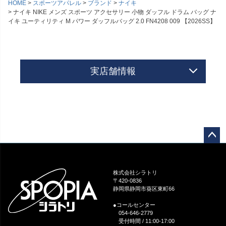
HOME
スポーツアパレル
ブランド
ナイキ
ナイキ NIKE メンズ スポーツ アクセサリー 小物 ダッフル ドラム バッグ ナ
イキ ユーティリティ M パワー ダッフルバッグ 2.0 FN4208 009 【2026SS】
実店舗情報
ペー
ジト
ップ
株式会社シラトリ
へ
〒420-0836
静岡県静岡市葵区東町66
●コールセンター
054-646-2779
受付時間 / 11:00-17:00