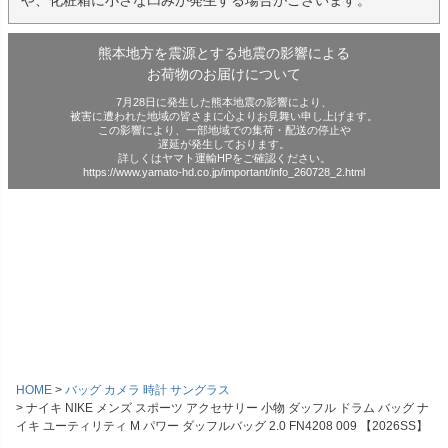
熊本地方を震源とする地震の影響による
お荷物のお届けについて
7月28日に発生した熊本地震の影響により、
被害に遭われた地域の皆さまに心よりお見舞い申し上げます。
この影響により、一部地域での集荷・配送の停止や
遅延が発生しております。
詳しくはヤマト運輸HPをご確認ください。
https://www.yamato-hd.co.jp/important/info_260728_2.html
HOME
バッグ カメラ 時計 サングラス
ナイキ NIKE メンズ スポーツ アクセサリー 小物 ダッフル ドラム バッグ ナ
イキ ユーティリティ M パワー ダッフルバッグ 2.0 FN4208 009 【2026SS】