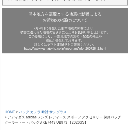
熊本地方を震源とする地震の影響による
お荷物のお届けについて
7月28日に発生した熊本地震の影響により、
被害に遭われた地域の皆さまに心よりお見舞い申し上げます。
この影響により、一部地域での集荷・配送の停止や
遅延が発生しております。
詳しくはヤマト運輸HPをご確認ください。
https://www.yamato-hd.co.jp/important/info_260728_2.html
HOME
バッグ カメラ 時計 サングラス
アディダス adidas メンズ レディース スポーツ アクセサリー 保冷バッグ
クーラートートバッグS KE7443 UB973 【2026SS】