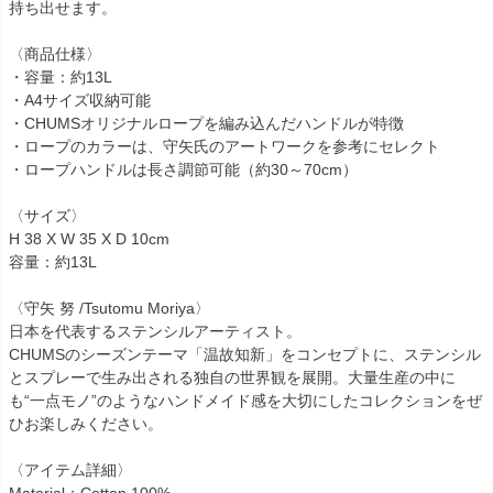
持ち出せます。
〈商品仕様〉
・容量：約13L
・A4サイズ収納可能
・CHUMSオリジナルロープを編み込んだハンドルが特徴
・ロープのカラーは、守矢氏のアートワークを参考にセレクト
・ロープハンドルは長さ調節可能（約30～70cm）
〈サイズ〉
H 38 X W 35 X D 10cm
容量：約13L
〈守矢 努 /Tsutomu Moriya〉
日本を代表するステンシルアーティスト。
CHUMSのシーズンテーマ「温故知新」をコンセプトに、ステンシル
とスプレーで生み出される独自の世界観を展開。大量生産の中に
も“一点モノ”のようなハンドメイド感を大切にしたコレクションをぜ
ひお楽しみください。
〈アイテム詳細〉
Material：Cotton 100%