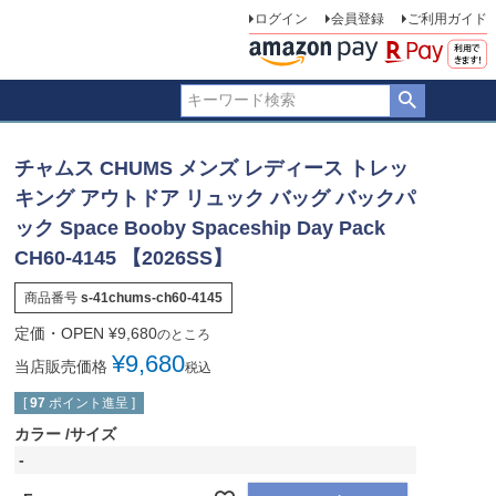
ログイン
会員登録
ご利用ガイド
チャムス CHUMS メンズ レディース トレッ
キング アウトドア リュック バッグ バックパ
ック Space Booby Spaceship Day Pack
CH60-4145 【2026SS】
商品番号
s-41chums-ch60-4145
定価・OPEN
¥
9,680
のところ
¥
9,680
当店販売価格
税込
[
97
ポイント進呈 ]
カラー
サイズ
-