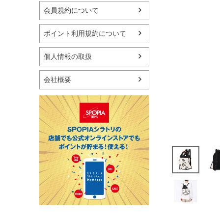
マリン
会員規約について
スケートボード
野球・ソフトボール
ポイント利用規約について
ゴルフ
卓球用品
個人情報の取扱
健康器具・サポーター
スポーツアクセサリー
会社概要
バッグ・サングラス
ハンドボール用品
ラグビー用品
グランドゴルフ