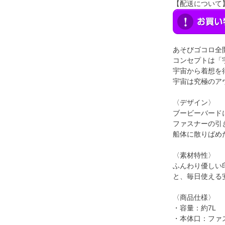
【配送について
あそびゴコロ全
コンセプトは「
宇宙から着想を得
宇宙は究極のア
〈デザイン〉
ブービーバード
ファスナーの引
船体に散りばめ
〈素材特性〉
ふんわり優しい
と、毎日使える
〈商品仕様〉
・容量：約7L
・本体口：ファ