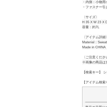
・内側：小物用
・ファスナー引
〈サイズ〉
H 35 X W 23 X 
容量：約7L
〈アイテム詳細
Material：Swea
Made in CHINA
〈ご注意くださ
※画像の商品は
【検索キー】 シ
【アイテム検索キー