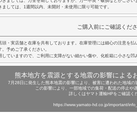
つきましては、万全を期しておりますが、万一不良・破損などがござい
きましては、1週間以内、未開封・未使用に限り可能です。
ご購入前にご確認くだ
店頭・実店舗と在庫を共有しております。在庫管理には細心の注意を払
す。予めご了承ください。
用していますので、ご利用に支障がない細かい傷や、化粧箱に小さな凹
熊本地方を震源とする地震の影響による
7月28日に発生した熊本地震の影響により、被害に遭われた地域
この影響により、一部地域での集荷・配送の停止や
詳しくはヤマト運輸HPをご確認く
https://www.yamato-hd.co.jp/important/inf