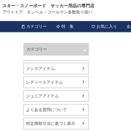
スキー・スノーボード サッカー用品の専門店
アウトドア モンベル・コールマン多数取り扱い
カテゴリー
特 集
お気に入り
カテゴリー
ウィンタースポーツ
サッカー・フットサル
メンズアイテム
アウトドア
トレッキング
レディースアイテム
バスケットボール
シューズ
ジュニアアイテム
ランニング用品
スポーツアパレル
よくある質問について
テニス
バレーボール
特定商取引法に基づく表示
フィットネス用品
スイミング用品