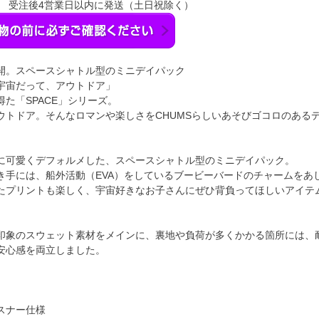
】 受注後4営業日以内に発送（土日祝除く）
開。スペースシャトル型のミニデイパック
宇宙だって、アウトドア」
た「SPACE」シリーズ。
ウトドア。そんなロマンや楽しさをCHUMSらしいあそびゴコロのある
に可愛くデフォルメした、スペースシャトル型のミニデイパック。
き手には、船外活動（EVA）をしているブービーバードのチャームをあ
たプリントも楽しく、宇宙好きなお子さんにぜひ背負ってほしいアイテ
印象のスウェット素材をメインに、裏地や負荷が多くかかる箇所には、
安心感を両立しました。
スナー仕様