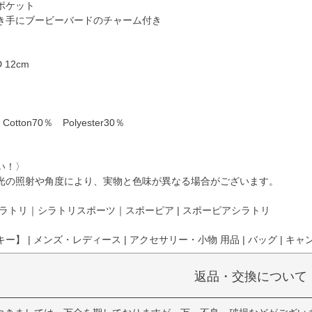
ポケット
き手にブービーバードのチャーム付き
D 12cm
〉
t Cotton70％ Polyester30％
い！〉
光の照射や角度により、実物と色味が異なる場合がございます。
ラトリ｜シラトリスポーツ｜スポーピア | スポーピアシラトリ
】 | メンズ・レディース | アクセサリー・小物 用品 | バッグ | キャ
返品・交換について