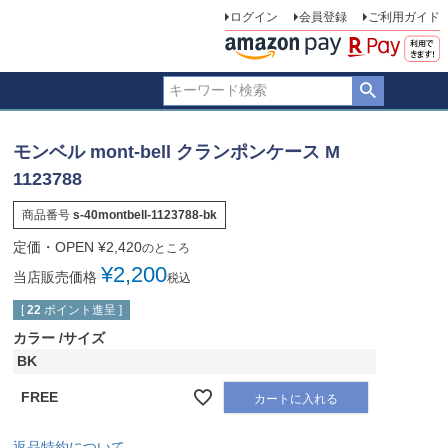
ログイン
会員登録
ご利用ガイド
モンベル mont-bell クランポンケース M
1123788
商品番号
s-40montbell-1123788-bk
定価・OPEN
¥
2,420
のところ
¥
2,200
当店販売価格
税込
[
22
ポイント進呈 ]
カラー
サイズ
BK
FREE
カートに入れる
返品特約について