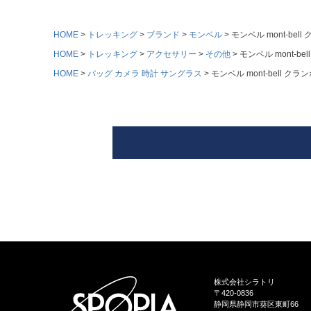
HOME
トレッキング
ブランド
モンベル
モンベル mont-bell
HOME
トレッキング
アクセサリー
その他
モンベル mont-be
HOME
バッグ カメラ 時計 サングラス
モンベル mont-bell クラ
株式会社シラトリ
〒420-0836
静岡県静岡市葵区東町66