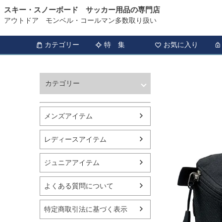
スキー・スノーボード サッカー用品の専門店
アウトドア モンベル・コールマン多数取り扱い
カテゴリー
特 集
お気に入り
カテゴリー
ウィンタースポーツ
サッカー・フットサル
メンズアイテム
アウトドア
トレッキング
レディースアイテム
バスケットボール
シューズ
ジュニアアイテム
ランニング用品
スポーツアパレル
よくある質問について
テニス
バレーボール
特定商取引法に基づく表示
フィットネス用品
スイミング用品