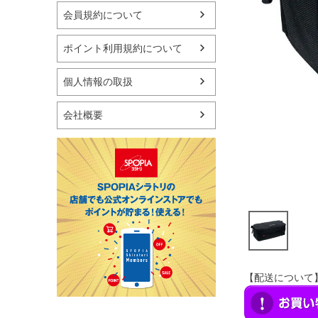
マリン
会員規約について
スケートボード
野球・ソフトボール
ポイント利用規約について
ゴルフ
卓球用品
個人情報の取扱
健康器具・サポーター
スポーツアクセサリー
会社概要
バッグ・サングラス
ハンドボール用品
ラグビー用品
グランドゴルフ
【配送について