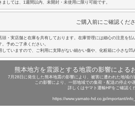
きましては、1週間以内、未開封・未使用に限り可能です。
ご購入前にご確認くだ
店頭・実店舗と在庫を共有しております。在庫管理には細心の注意を払
す。予めご了承ください。
用していますので、ご利用に支障がない細かい傷や、化粧箱に小さな凹
熊本地方を震源とする地震の影響による
7月28日に発生した熊本地震の影響により、被害に遭われた地域
この影響により、一部地域での集荷・配送の停止や
詳しくはヤマト運輸HPをご確認く
https://www.yamato-hd.co.jp/important/inf