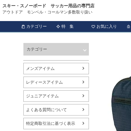
スキー・スノーボード サッカー用品の専門店
アウトドア モンベル・コールマン多数取り扱い
カテゴリー
特 集
お気に入り
カテゴリー
ウィンタースポーツ
サッカー・フットサル
メンズアイテム
アウトドア
トレッキング
レディースアイテム
バスケットボール
シューズ
ジュニアアイテム
ランニング用品
スポーツアパレル
よくある質問について
テニス
バレーボール
特定商取引法に基づく表示
フィットネス用品
スイミング用品