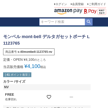
ログイン
会員登録
ご利用ガイド
モンベル mont-bell デルタガセットポーチ L
1123765
商品番号
s-40montbell-1123765-nv
定価・OPEN
¥
4,100
のところ
¥
4,100
当店販売価格
税込
[
41
ポイント進呈 ]
カラー
サイズ
NV
FREE
—
在庫切れ