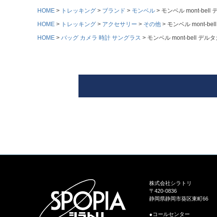
HOME
トレッキング
ブランド
モンベル
モンベル mont-bell
HOME
トレッキング
アクセサリー
その他
モンベル mont-be
HOME
バッグ カメラ 時計 サングラス
モンベル mont-bell デル
株式会社シラトリ
〒420-0836
静岡県静岡市葵区東町66
●コールセンター