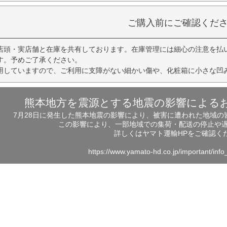
ご購入前にご確認くだ
店頭・実店舗と在庫を共有しております。在庫管理には細心の注意を払
す。予めご了承ください。
用していますので、ご利用に支障がない細かい傷や、化粧箱に小さな凹
熊本地方を震源とする地震の影響による
7月28日に発生した熊本地震の影響により、被害に遭われた地域
この影響により、一部地域での集荷・配送の停止や
詳しくはヤマト運輸HPをご確認く
https://www.yamato-hd.co.jp/important/inf