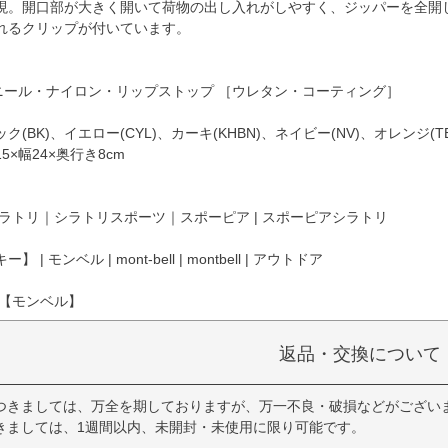
現。開口部が大きく開いて荷物の出し入れがしやすく、ジッパーを全開
れるクリップが付いています。
デニール・ナイロン・リップストップ ［ウレタン・コーティング］
(BK)、イエロー(CYL)、カーキ(KHBN)、ネイビー(NV)、オレンジ(TE
×幅24×奥行き8cm
ラトリ｜シラトリスポーツ｜スポーピア | スポーピアシラトリ
| モンベル | mont-bell | montbell | アウトドア
 【モンベル】
返品・交換について
つきましては、万全を期しておりますが、万一不良・破損などがござい
きましては、1週間以内、未開封・未使用に限り可能です。