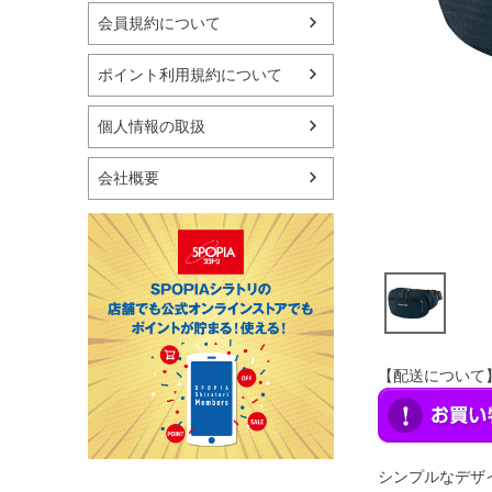
マリン
会員規約について
スケートボード
野球・ソフトボール
ポイント利用規約について
ゴルフ
卓球用品
個人情報の取扱
健康器具・サポーター
スポーツアクセサリー
会社概要
バッグ・サングラス
ハンドボール用品
ラグビー用品
グランドゴルフ
【配送について
シンプルなデザ