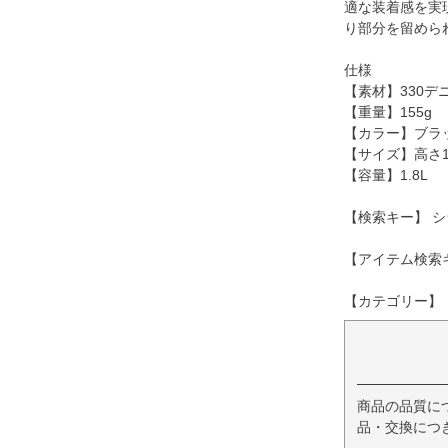
適な装着感を実
り部分を留めら
仕様
【素材】330
【重量】155g
【カラー】ブラック
【サイズ】高さ15
【容量】1.8L
【検索キー】 シ
【アイテム検索キー】 
【カテゴリー】
商品の品質に
品・交換につ