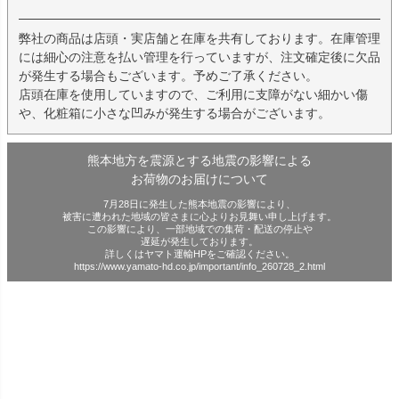
弊社の商品は店頭・実店舗と在庫を共有しております。在庫管理
には細心の注意を払い管理を行っていますが、注文確定後に欠品
が発生する場合もございます。予めご了承ください。
店頭在庫を使用していますので、ご利用に支障がない細かい傷
や、化粧箱に小さな凹みが発生する場合がございます。
熊本地方を震源とする地震の影響による
お荷物のお届けについて
7月28日に発生した熊本地震の影響により、
被害に遭われた地域の皆さまに心よりお見舞い申し上げます。
この影響により、一部地域での集荷・配送の停止や
遅延が発生しております。
詳しくはヤマト運輸HPをご確認ください。
https://www.yamato-hd.co.jp/important/info_260728_2.html