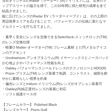
当社オリジナルのRadar（ラーダー）(R)アイウェアには、世界のト
ップアスリートの協力を得て、この10年間に得た研究の成果を全て
結晶させました。
縦に広げたレンズのRadar EV（ラーダーイーブイ）は、その上部の
周辺視界エリアを広げることで、パフォーマンスの伝統に新たなマ
イルストーンを打ち立てました。
・素早く安全にレンズを交換できるSwitchlock‐スィッチロック(TM)
のレンズ交換仕様
・軽量O Matter‐オーマター(TM) フレーム素材 とだ円メタルアイコ
ンのアクセント
・Unobtainium-アンオブタニウム(R) イヤーソックスとノーズパッド
が心地よさやパフォーマンス性能を向上
・Oakley パフォーマンスシールドレンズのテクノロジーとHDO(R)
・Prizm‐プリズム(TM) レンズ装着で色調、コントラスト、細部を鮮
やかに素晴らしい視界を約束
・偏光レンズとIridium‐イリジウム(R)レンズがオプション装着可
・Oakley(R)純正度付レンズの装着に対応
・ソフト保護ケース付
【フレームカラー】 Polished Black
【レンズカラー】 Prizm Golf